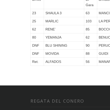
Gara
23
SHAULA 3
63
MANCI
25
MARLIC
103
LA PE
62
RENE`
85
BOCCH
80
YEMANJA
62
BENUC
DNF
BLU SHINING
90
PERUC
DNF
MOVIDA
88
GUIDI
Ret.
ALFADOS
56
MANAR
REGATA DEL CONERO