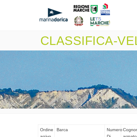
CLASSIFICA-VE
Ordine
Barca
Numero
Cogno
arrivo
Di
armato