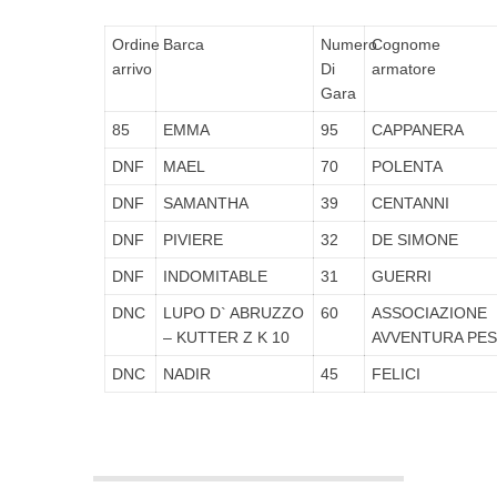
Ordine
Barca
Numero
Cognome
arrivo
Di
armatore
Gara
85
EMMA
95
CAPPANERA
DNF
MAEL
70
POLENTA
DNF
SAMANTHA
39
CENTANNI
DNF
PIVIERE
32
DE SIMONE
DNF
INDOMITABLE
31
GUERRI
DNC
LUPO D` ABRUZZO
60
ASSOCIAZIONE
– KUTTER Z K 10
AVVENTURA PE
DNC
NADIR
45
FELICI