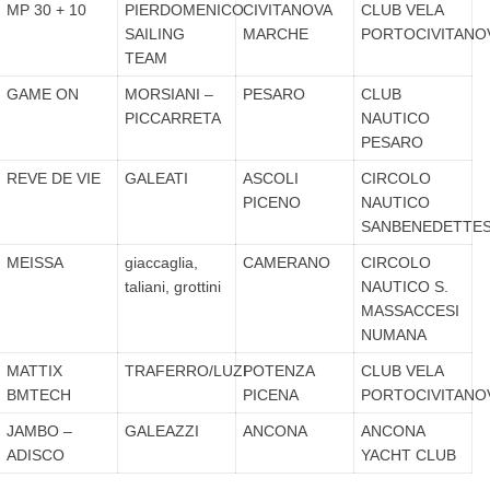
MP 30 + 10
PIERDOMENICO
CIVITANOVA
CLUB VELA
SAILING
MARCHE
PORTOCIVITANO
TEAM
GAME ON
MORSIANI –
PESARO
CLUB
PICCARRETA
NAUTICO
PESARO
REVE DE VIE
GALEATI
ASCOLI
CIRCOLO
PICENO
NAUTICO
SANBENEDETTE
MEISSA
giaccaglia,
CAMERANO
CIRCOLO
taliani, grottini
NAUTICO S.
MASSACCESI
NUMANA
MATTIX
TRAFERRO/LUZI
POTENZA
CLUB VELA
BMTECH
PICENA
PORTOCIVITANO
JAMBO –
GALEAZZI
ANCONA
ANCONA
ADISCO
YACHT CLUB