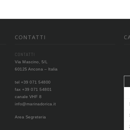
CONTATTI
C
CONTATTI
Via Mascino, 5/L
60125 Ancona – Italia
tel +39 071 54800
fax +39 071 54801
canale VHF 8
info@marinadorica.it
Area Segreteria