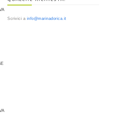
VA
Scrivici a
info@marinadorica.it
SE
VA