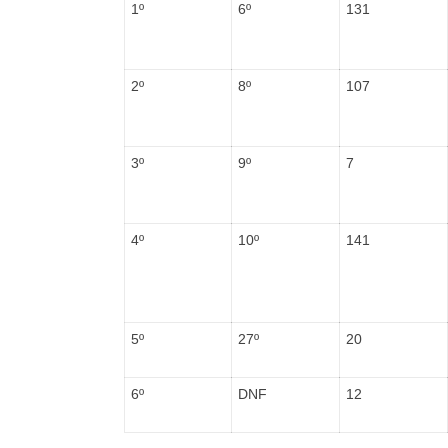
1º
6º
131
2º
8º
107
3º
9º
7
4º
10º
141
5º
27º
20
6º
DNF
12