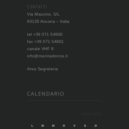
CONTATTI
Via Mascino, 5/L
60125 Ancona – Italia
tel +39 071 54800
fax +39 071 54801
canale VHF 8
info@marinadorica.it
Area Segreteria
CALENDARIO
Agosto 2026
L
M
M
G
V
S
D