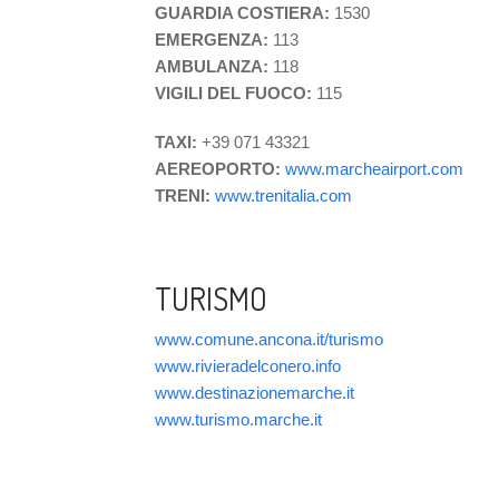
GUARDIA COSTIERA:
1530
EMERGENZA:
113
AMBULANZA:
118
VIGILI DEL FUOCO:
115
TAXI:
+39 071 43321
AEREOPORTO:
www.marcheairport.com
TRENI:
www.trenitalia.com
TURISMO
www.comune.ancona.it/turismo
www.rivieradelconero.info
www.destinazionemarche.it
www.turismo.marche.it