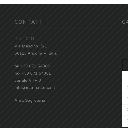
CONTATTI
C
CONTATTI
Via Mascino, 5/L
60125 Ancona – Italia
tel +39 071 54800
fax +39 071 54801
canale VHF 8
info@marinadorica.it
Area Segreteria