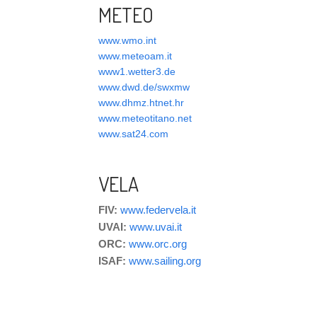
METEO
www.wmo.int
www.meteoam.it
www1.wetter3.de
www.dwd.de/swxmw
www.dhmz.htnet.hr
www.meteotitano.net
www.sat24.com
VELA
FIV:
www.federvela.it
UVAI:
www.uvai.it
ORC:
www.orc.org
ISAF:
www.sailing.org