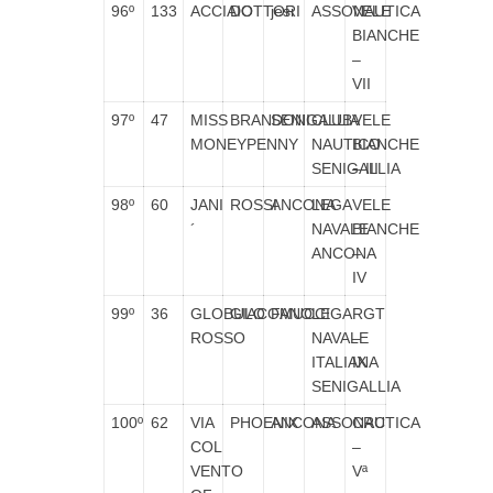
96º
133
ACCIAIO
DOTTORI
jesi
ASSONAUTICA
VELE
BIANCHE
–
VII
97º
47
MISS
BRANDONI
SENIGALLIA
CLUB
VELE
MONEYPENNY
NAUTICO
BIANCHE
SENIGALLIA
– III
98º
60
JANI
ROSSI
ANCONA
LEGA
VELE
´
NAVALE
BIANCHE
ANCONA
–
IV
99º
36
GLOBULO
GIACOMUCCI
FANO
LEGA
RGT
ROSSO
NAVALE
–
ITALIANA
IX
SENIGALLIA
100º
62
VIA
PHOENIX
ANCONA
ASSONAUTICA
CRC
COL
–
VENTO
Vª