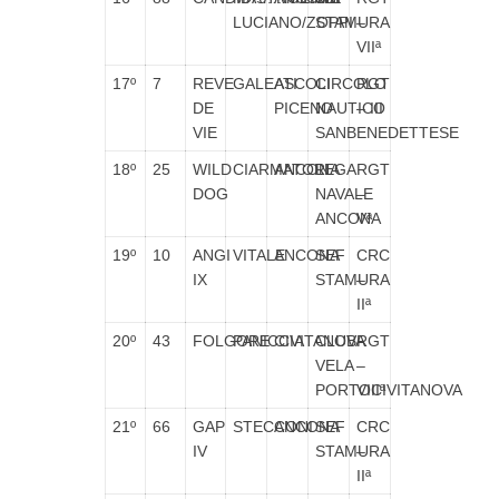
LUCIANO/ZOPPI
STAMURA
–
VIIª
17º
7
REVE
GALEATI
ASCOLI
CIRCOLO
RGT
DE
PICENO
NAUTICO
– III
VIE
SANBENEDETTESE
18º
25
WILD
CIARMATORI
ANCONA
LEGA
RGT
DOG
NAVALE
–
ANCONA
Vª
19º
10
ANGI
VITALE
ANCONA
SEF
CRC
IX
STAMURA
–
IIª
20º
43
FOLGORE
PANICCIA
CIVITANOVA
CLUB
RGT
VELA
–
PORTOCIVITANOVA
VIIIª
21º
66
GAP
STECCONI
ANCONA
SEF
CRC
IV
STAMURA
–
IIª