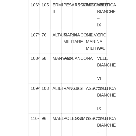
106º
105
ERMI
PESARESI/PACCAPELI
ANCONA
ASSONAUTICA
VELE
II
BIANCHE
–
IX
107º
76
ALTAIR
MARINA
ANCONA
S.E.V.E.
CRC
MILITARE
MARINA
–
MILITARE
IVª
108º
58
MANYARA
FAVA
ANCONA
VELE
BIANCHE
–
VI
109º
103
ALIBI
RANGO
JESI
ASSONAUTICA
VELE
BIANCHE
–
IX
110º
96
MAEL
POLENTA
OSIMO
ASSONAUTICA
VELE
BIANCHE
–