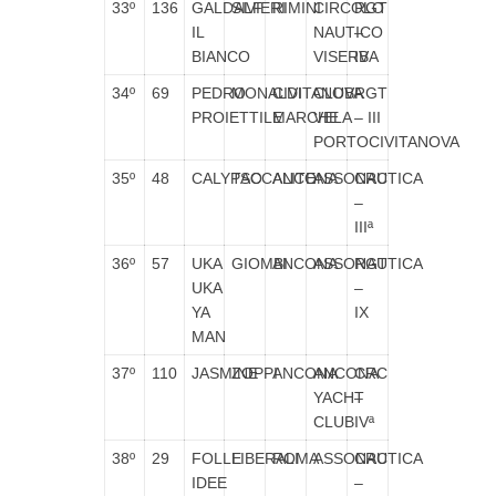
33º
136
GALDALF
SIVIERI
RIMINI
CIRCOLO
RGT
IL
NAUTICO
–
BIANCO
VISERBA
IV
34º
69
PEDRO
MONALDI
CIVITANOVA
CLUB
RGT
PROIETTILE
MARCHE
VELA
– III
PORTOCIVITANOVA
35º
48
CALYPSO
TACCALITE
ANCONA
ASSONAUTICA
CRC
–
IIIª
36º
57
UKA
GIOMBI
ANCONA
ASSONAUTICA
RGT
UKA
–
YA
IX
MAN
37º
110
JASMINE
ZOPPI
ANCONA
ANCONA
CRC
YACHT
–
CLUB
IVª
38º
29
FOLLE
LIBERALI
ROMA
ASSONAUTICA
CRC
IDEE
–