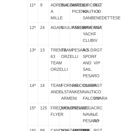
11º
9
ADRENALINA
BUCCIARELLI
ASCOLI
CIRCOLO
RGT
A
PICENO
NAUTICO
– II
MILLE
SANBENEDETTESE
12º
24
AGAIN
GIULIANELLI
FERRARA
RAVENNA
RGT
YACHT
–
CLUB
IV
13º
13
TRENTA
TEAM
PESARO
A.S.D.
RGT
63
ORZELLI
SPORT
–
TEAM
AND
VIIª
ORZELLI
SAIL
PESARO
14º
14
TEAM
FORNARI
FALCONARA
CLUB
RGT
ANDELSTANKEN
–
NAUTICO
–
ARMENI
FALCONARA
VIIª
15º
125
FREQUENT
MOLLINELLI
PESARO
LEGA
CRC
FLYER
NAVALE
–
PESARO
IVª
16º
88
CANDIDA…..MENTE
MASTROIANNI
ANCONA
SEF
RGT