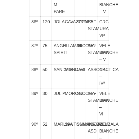
MI
BIANCHE
PARE
– V
86º
120
JOLA
CAVAZZONI
SIROLO
SEF
CRC
STAMURA
–
VIª
87º
75
ANGEL
FLAMINI
ANCONA
SEF
VELE
SPIRIT
STAMURA
BIANCHE
– V
88º
50
SANDER
MONDAVI
JESI
ASSONAUTICA
CRC
–
IVª
89º
30
JULIA
MORONI
ANCONA
SEF
VELE
STAMURA
BIANCHE
–
VI
90º
52
MARLISA
SANTONI/MICOZZI
NUMANA
ONDANOMALA
VELE
ASD
BIANCHE
–