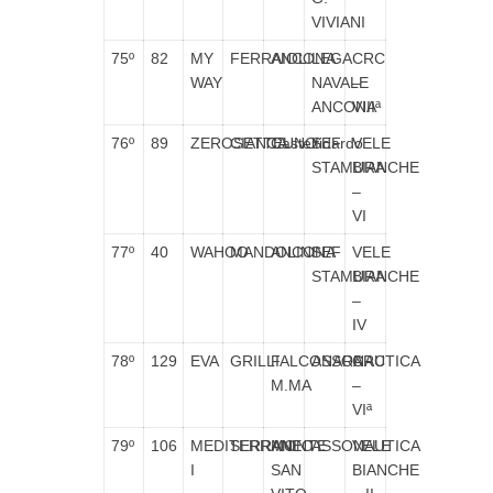
VIVIANI
75º
82
MY
FERRAIOLI
ANCONA
LEGA
CRC
WAY
NAVALE
–
ANCONA
VIIIª
76º
89
ZEROSETTEUNO
CIANCA
Castelfidardo
SEF
VELE
STAMURA
BIANCHE
–
VI
77º
40
WAHOO
MANDOLINI
ANCONA
SEF
VELE
STAMURA
BIANCHE
–
IV
78º
129
EVA
GRILLI
FALCONARA
ASSONAUTICA
CRC
M.MA
–
VIª
79º
106
MEDITERRANEO
SERRANI
MONTE
ASSONAUTICA
VELE
I
SAN
BIANCHE