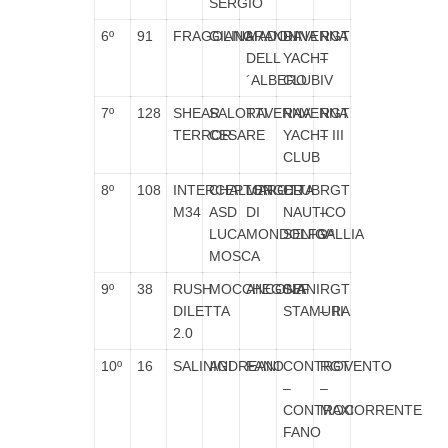
SERGIO
6º
91
FRAGOLINA
GIANGRANDI
MADONNA
RAVENNA
RGT
DELL
YACHT
–
´ALBERO
CLUB
IV
7º
128
SHEAR
SALOTTI
RAVENNA
RAVENNA
RGT
TERROR
CESARE
YACHT
– III
CLUB
8º
108
INTERCEPTOR
CHALLENGER
MAROTTA
CLUB
RGT
M34
ASD
DI
NAUTICO
–
LUCA
MONDOLFO
SENIGALLIA
Vª
MOSCA
9º
38
RUSH
MOCCHEGGIANI
ANCONA
SEF
RGT
DILETTA
STAMURA
– III
2.0
10º
16
SALINIGI
ANDREANI
FANO
CONTROVENTO
RGT
–
–
CONTROCORRENTE
MAXI
FANO