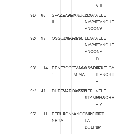
VIII
91º
85
SPAZZAVENTO
PARRA
ANCONA
LEGA
VELE
II
NAVALE
BIANCHE
ANCONA
– V
92º
97
OSSODISEPPIA
CAMPO
JESI
LEGA
VELE
NAVALE
BIANCHE
ANCONA
–
IV
93º
114
RENE
BOCCHINI
FALCONARA
ASSONAUTICA
VELE
´
M.MA
BIANCHE
– II
94º
41
DUFFY
MARCHETTI
ancona
SEF
VELE
STAMURA
BIANCHE
– V
95º
111
PERLA
TONNI
ANCONA
CIRCOLO
CRC
NERA
LA
–
BOLINA
IIIª