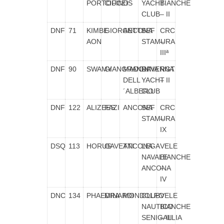
PORTOFINO
CIUCEIS
YACHT
BIANCHE
CLUB
– II
DNF
71
KIMBE
GIORGETTI
ANCONA
SEF
CRC
AON
STAMURA
–
IIIª
DNF
90
SWAMY
GIANGRANDI
MADONNA
RAVENNA
RGT
DELL
YACHT
– II
´ALBERO
CLUB
DNF
122
ALIZEES
FAZI
ANCONA
SEF
CRC
STAMURA
–
IX
DSQ
113
HORUS
GAVETTI
ANCONA
LEGA
VELE
NAVALE
BIANCHE
ANCONA
–
IV
DNC
134
PHAEDRA
MINARDI
MONDOLFO
CLUB
VELE
NAUTICO
BIANCHE
SENIGALLIA
– III