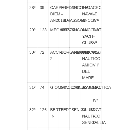
28º
39
CARPE
FREDDI
ANCONA
LEGA
CRC
DIEM
–
NAVALE
–
AN2010D
TOMASSONI
ANCONA
IVª
29º
123
MEGAPESTE
MUZZI
ANCONA
ANCONA
RGT
YACHT
–
CLUB
Vª
30º
72
ACCIAIO
BORGOGNONI
ANCONA
CIRCOLO
RGT
2
NAUTICO
–
AMICI
VIIª
DEL
MARE
31º
74
GIOMMY
GIACCAGLIA
CAMERANO
ASSONAUTICA
CRC
–
IVª
32º
126
BERTI
BERTINI
SENIGALLIA
CLUB
RGT
´N
NAUTICO
–
SENIGALLIA
IX