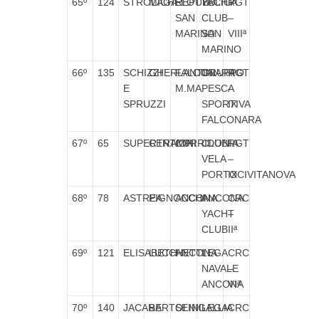
65º
124
STROLAGA
MICHELOTTI
REPUBBLICA
YACHT
RGT
SAN
CLUB
–
MARINO
SAN
VIIIª
MARINO
66º
135
SCHIZZI
GHERLANTINI
FALCONARA
GRUPPO
RGT
E
M.MA
PESCA
–
SPRUZZI
SPORTIVA
IX
FALCONARA
67º
65
SUPERTRAMP
CENTIONI
CORRIDONIA
CLUB
RGT
VELA
–
PORTOCIVITANOVA
IX
68º
78
ASTREA
PIGNOCCHI
ANCONA
ANCONA
CRC
YACHT
–
CLUB
IIª
69º
121
ELISABETH
LUCCHETTI
ANCONA
LEGA
CRC
NAVALE
–
ANCONA
VIª
70º
140
JACARE
BARTOLINI
SENIGALLIA
LEGA
CRC