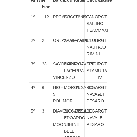
Arrivo
N°
Barca
Cognome
Città
Circolo
Classe
Iscr
1º
112
PEGASO
BOCCOLINI
FANO
FANO
RGT
SAILING
–
TEAM
MAXI
2º
2
ORLANDA
SAMMARINI
RIMINI
CLUB
RGT
NAUTICO
– I
RIMINI
3º
28
SAYONARA
FAMIGLIA
POLVERIGI
SEF
RGT
–
LACERRA
STAMURA
–
VINCENZO
IV
4º
6
HIGH
MORONI
PESARO
LEGA
RGT
5
NAVALE
– II
POLIMOR
PESARO
5º
3
DIAVOLONE
ZICCARELLI
PESARO
LEGA
RGT
–
EDOARDO
NAVALE
– I
MOONSHINE
–
PESARO
BELLI