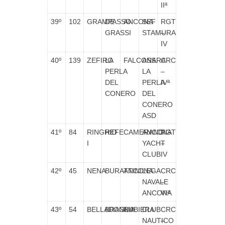
IIª
39º
102
GRAMPASSO
DE
ANCONA
SEF
RGT
GRASSI
STAMURA
–
IV
40º
139
ZEFIRO
LA
FALCONARA
ASS.
CRC
PERLA
LA
–
DEL
PERLA
IVª
CONERO
DEL
CONERO
ASD
41º
84
RINGHIO
REFE
CAMERANO
ANCONA
RGT
I
YACHT
–
CLUB
IV
42º
45
NENA
BURATTINI
ANCONA
LEGA
CRC
NAVALE
–
ANCONA
VIª
43º
54
BELLADONNA
BRAGLIA
RUBIERA
CLUB
CRC
NAUTICO
–