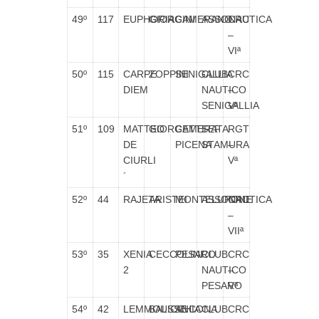
49º
117
EUPHORIA
GIORGINI
CAMERANO
ASSONAUTICA
CRC
–
VIª
50º
115
CARPE
ZOPPINI
SENIGALLIA
CLUB
CRC
DIEM
NAUTICO
–
SENIGALLIA
Vª
51º
109
MATTEO
GIORGETTI
CAMERATA
SEF
RGT
DE
PICENA
STAMURA
–
CIURLI
Vª
´
52º
44
RAJETA
ARISTEI
MONTELUPONE
ASSONAUTICA
CRC
–
VIIª
53º
35
XENIA
CECCOLINI
PESARO
CLUB
CRC
2
NAUTICO
–
PESARO
Vª
54º
42
LEMMOUSSE
BALICCHIA
ANCONA
CLUB
CRC