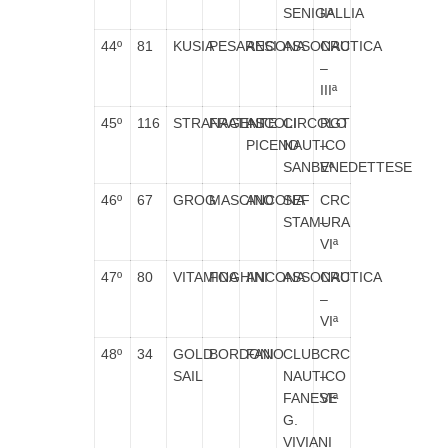
SENIGALLIA
IIª
44º
81
KUSIA
PESARESI
ANCONA
ASSONAUTICA
CRC
–
IIIª
45º
116
STRANAGENTE
FRATINI
ASCOLI
CIRCOLO
RGT
PICENO
NAUTICO
–
SANBENEDETTESE
Vª
46º
67
GROG
MASCINO
ANCONA
SEF
CRC
STAMURA
–
VIª
47º
80
VITAMINA
FOGHINI
ANCONA
ASSONAUTICA
CRC
–
VIª
48º
34
GOLD
BORDONI
FANO
CLUB
CRC
SAIL
NAUTICO
–
FANESE
VIª
G.
VIVIANI