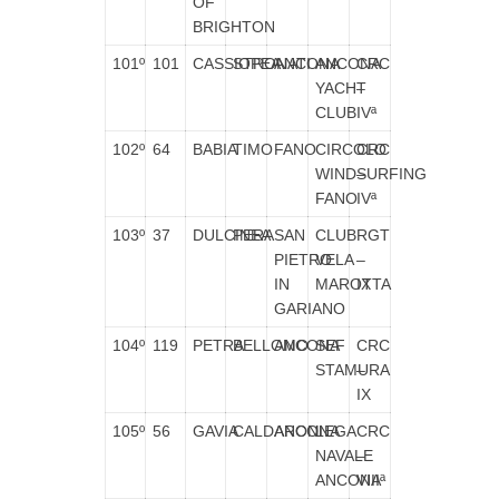
OF
BRIGHTON
101º
101
CASSIOPEA
STRONATI
ANCONA
ANCONA
CRC
YACHT
–
CLUB
IVª
102º
64
BABIA
TIMO
FANO
CIRCOLO
CRC
WINDSURFING
–
FANO
IVª
103º
37
DULCINEA
PERA
SAN
CLUB
RGT
PIETRO
VELA
–
IN
MAROTTA
IX
GARIANO
104º
119
PETRA
BELLOMO
ANCONA
SEF
CRC
STAMURA
–
IX
105º
56
GAVIA
CALDARONI
ANCONA
LEGA
CRC
NAVALE
–
ANCONA
VIIIª