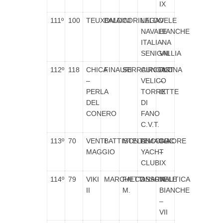
IX
111º
100
TEUXOMAI
BALDINI
CORINALDO
LEGA
VELE
NAVALE
BIANCHE
ITALIANA
–
SENIGALLIA
VIII
112º
118
CHICA
FINAURI
SERRAUNGARINA
CIRCOLO
RGT
–
VELICO
–
PERLA
TORRETTE
IX
DEL
DI
CONERO
FANO
C.V.T.
113º
70
VENTI
BATTISTELLI
MONTEMAGGIORE
ANCONA
CRC
MAGGIO
YACHT
–
CLUB
IX
114º
79
VIKI
MARCHETTI
FALCONARA
ASSONAUTICA
VELE
II
M.
BIANCHE
–
VII