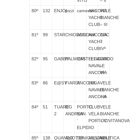
VITO
– II
80º
132
ENJOI
pizzi
camerano
ANCONA
VELE
YACHT
BIANCHE
CLUB
– III
81º
99
STAR
CHIODONI
ANCONA
ANCONA
CRC
YACHT
–
CLUB
IVª
82º
95
GABBY
PALMIERI
CASTELFIDARDO
LEGA
CRC
NAVALE
–
ANCONA
Vª
83º
86
E@SY
FIARDI
ANCONA
LEGA
VELE
NAVALE
BIANCHE
ANCONA
– II
84º
51
TUAREG
D´
PORTO
CLUB
VELE
2
ANDREA
SAN
VELA
BIANCHE
´
PORTOCIVITANOVA
– V
ELPIDIO
85º
138
QUANDO
ALIOTTA
SENIGALLIA
ASSONAUTICA
VELE