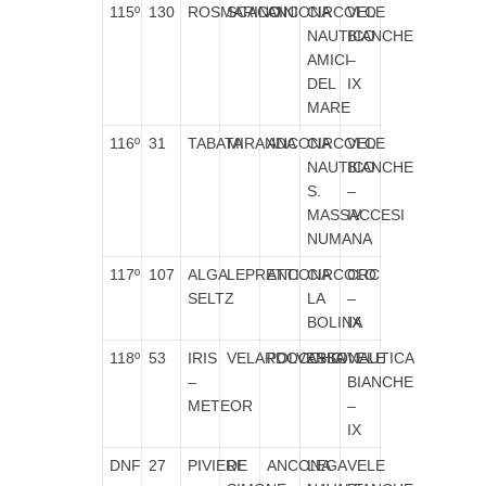
115º
130
ROSMARINO
SCACCINI
ANCONA
CIRCOLO
VELE
NAUTICO
BIANCHE
AMICI
–
DEL
IX
MARE
116º
31
TABATA
MIRANDA
ANCONA
CIRCOLO
VELE
NAUTICO
BIANCHE
S.
–
MASSACCESI
IV
NUMANA
117º
107
ALGA
LEPRETTI
ANCONA
CIRCOLO
CRC
SELTZ
LA
–
BOLINA
IX
118º
53
IRIS
VELARDOCCHIA
POLVERIGI
ASSONAUTICA
VELE
–
BIANCHE
METEOR
–
IX
DNF
27
PIVIERE
DE
ANCONA
LEGA
VELE