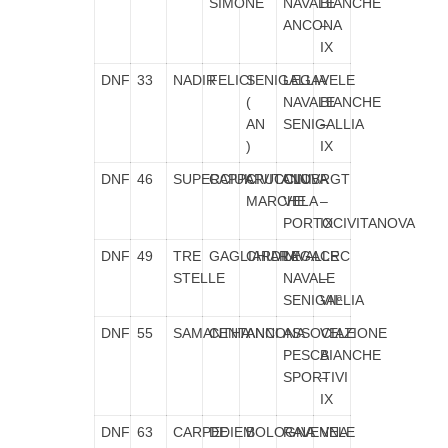
SIMONE
NAVALE
BIANCHE
ANCONA
–
IX
DNF
33
NADIR
FELICI
SENIGALLIA
LEGA
VELE
(
NAVALE
BIANCHE
AN
SENIGALLIA
–
)
IX
DNF
46
SUPERCIUK
CAPPARUCCINI
CIVITANOVA
CLUB
RGT
MARCHE
VELA
–
PORTOCIVITANOVA
IX
DNF
49
TRE
GAGLIARDINI
CHIARAVALLE
LEGA
CRC
STELLE
NAVALE
–
SENIGALLIA
VIIª
DNF
55
SAMANTHA
CENTANNI
ANCONA
ASSOCIAZIONE
VELE
PESCA
BIANCHE
SPORTIVI
–
IX
DNF
63
CARPEDIEM
DE
BOLOGNA
RAVENNA
VELE