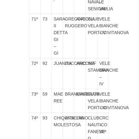
´
NAVALE
–
SENIGALLIA
VIIIª
71º
73
SARA
GREGORIO
ANCONA
CLUB
VELE
II
RUGGERO
VELA
BIANCHE
DETTA
PORTOCIVITANOVA
– V
GI
–
GI
72º
92
JUANITA
ZUCCARO
ANCONA
SEF
VELE
STAMURA
BIANCHE
–
IV
73º
59
MAE
BRANCIARI
MACERATA
CLUB
VELE
REE
VELA
BIANCHE
PORTOCIVITANOVA
– III
74º
93
CHIQUITA
ANSELMI
FANO
CLUB
CRC
MOLESTOSA
NAUTICO
–
FANESE
VIIª
G.