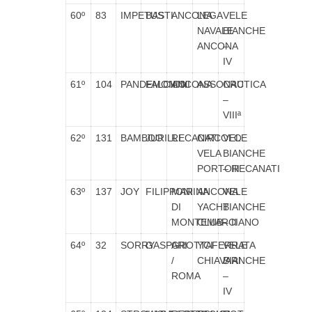
60º
83
IMPETUS
BASTI
ANCONA
LEGA
VELE
NAVALE
BIANCHE
ANCONA
–
IV
61º
104
PANDEMONIO
FALCIONI
ANCONA
ASSONAUTICA
CRC
–
VIIIª
62º
131
BAMBOO
JURILLI
RECANATI
CIRCOLO
VELE
VELA
BIANCHE
PORTORECANATI
– III
63º
137
JOY
FILIPPONI
MARINA
ANCONA
VELE
DI
YACHT
BIANCHE
MONTEMARCIANO
CLUB
– II
64º
32
SORRY
GASPARI
GROTTAFERRATA
YCI
VELE
/
CHIAVARI
BIANCHE
ROMA
–
IV