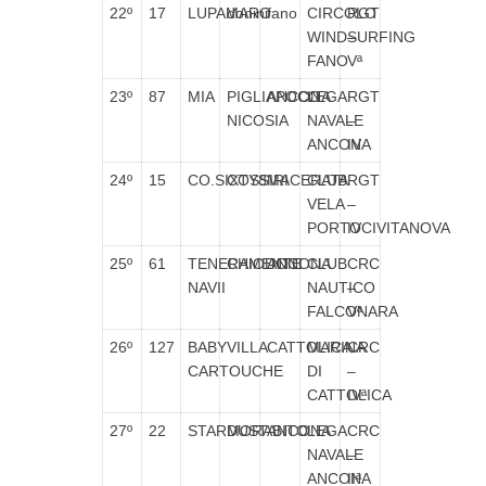
22º
17
LUPAMARO
donini
fano
CIRCOLO
RGT
WINDSURFING
–
FANO
Vª
23º
87
MIA
PIGLIAPOCO
ANCONA
LEGA
RGT
NICOSIA
NAVALE
–
ANCONA
IV
24º
15
CO.SIXTY8
COSSIRI
MACERATA
CLUB
RGT
VELA
–
PORTOCIVITANOVA
IV
25º
61
TENERAMENTE
CHIODONI
ANCONA
CLUB
CRC
NAVII
NAUTICO
–
FALCONARA
Vª
26º
127
BABY
VILLA
CATTOLICA
MARINA
CRC
CARTOUCHE
DI
–
CATTOLICA
IVª
27º
22
STARDUST
MORABITO
ANCONA
LEGA
CRC
NAVALE
–
ANCONA
IIª