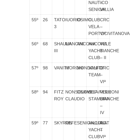
NAUTICO
–
SENIGALLIA
VIª
55º
26
TATO
IUORIO
OSIMO
CLUB
CRC
3
VELA
–
PORTOCIVITANOVA
VIª
56º
68
SHAULA
MANCINI
ANCONA
ANCONA
VELE
III
YACHT
BIANCHE
CLUB
– II
57º
98
VANITY
MORONI
MONDOLFO
VANITY
CRC
TEAM
–
VIª
58º
94
FITZ
NONSOLOVELA/FERRONI
OSIMO
SEF
VELE
ROY
CLAUDIO
STAMURA
BIANCHE
–
IV
59º
77
SKYRON
REFE
SENIGALLIA
ANCONA
RGT
YACHT
–
CLUB
VIª