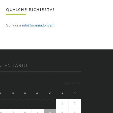
QUALCHE RICHIESTA?
Scrivici a
info@marinadorica.it
ALENDARIO
Agosto 2026
L
M
M
G
V
S
D
1
2