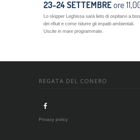
23-24 SETTEMBRE
ore 11,0
Lo skipper Leghissa sarà lieto di ospitarvi a b
dei rifiuti e come ridurre gli impatti ambientali.
Uscite in mare programmate.
REGATA DEL CONERO
Privacy policy