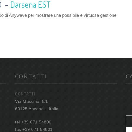
0 –
Darsena EST
ordo di Anywave per mostrare una possibile e virtuosa gestione
CONTATTI
C
CONTATTI
Via Mascino, 5/L
60125 Ancona – Italia
tel +39 071 54800
fax +39 071 54801