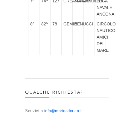
7º
74º
127
CREATURA
MANZOTTI
ANCONA
LEGA
NAVALE
ANCONA
8º
82º
78
GEMINI
BENUCCI
CIRCOLO
NAUTICO
AMICI
DEL
MARE
QUALCHE RICHIESTA?
Scrivici a
info@marinadorica.it