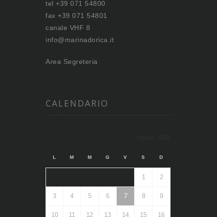
tel +39 071 54800
fax +39 071 54801
canale VHF 8
info@marinadorica.it
Area Segreteria
CALENDARIO
Agosto 2026
L
M
M
G
V
S
D
1
2
3
4
5
6
7
8
9
10
11
12
13
14
15
16