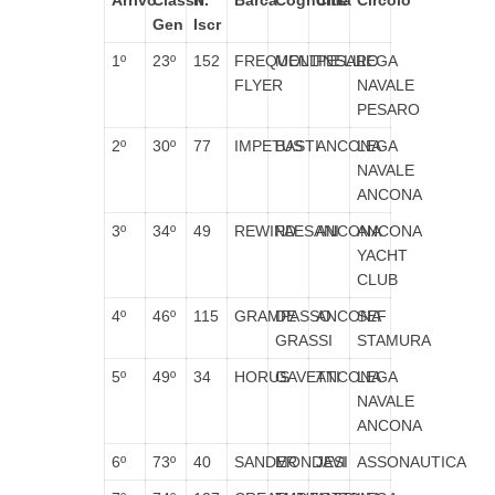
Arrivo
Classif.
N°
Barca
Cognome
Città
Circolo
Gen
Iscr
1º
23º
152
FREQUENT
MOLLINELLI
PESARO
LEGA
FLYER
NAVALE
PESARO
2º
30º
77
IMPETUS
BASTI
ANCONA
LEGA
NAVALE
ANCONA
3º
34º
49
REWIND
PAESANI
ANCONA
ANCONA
YACHT
CLUB
4º
46º
115
GRAMPASSO
DE
ANCONA
SEF
GRASSI
STAMURA
5º
49º
34
HORUS
GAVETTI
ANCONA
LEGA
NAVALE
ANCONA
6º
73º
40
SANDER
MONDAVI
JESI
ASSONAUTICA