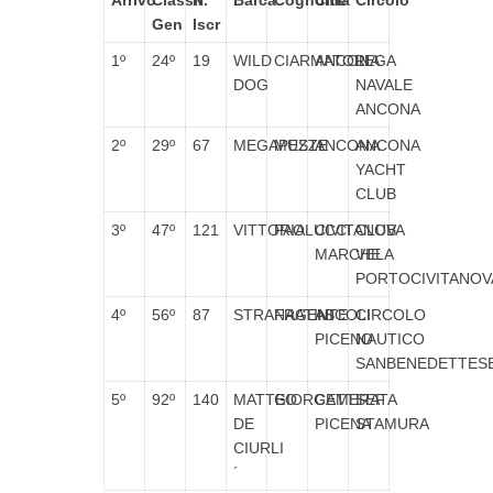
Arrivo
Classif.
N°
Barca
Cognome
Città
Circolo
Gen
Iscr
1º
24º
19
WILD
CIARMATORI
ANCONA
LEGA
DOG
NAVALE
ANCONA
2º
29º
67
MEGAPESTE
MUZZI
ANCONA
ANCONA
YACHT
CLUB
3º
47º
121
VITTORIA
PAOLUCCI
CIVITANOVA
CLUB
MARCHE
VELA
PORTOCIVITANOV
4º
56º
87
STRANAGENTE
FRATINI
ASCOLI
CIRCOLO
PICENO
NAUTICO
SANBENEDETTES
5º
92º
140
MATTEO
GIORGETTI
CAMERATA
SEF
DE
PICENA
STAMURA
CIURLI
´