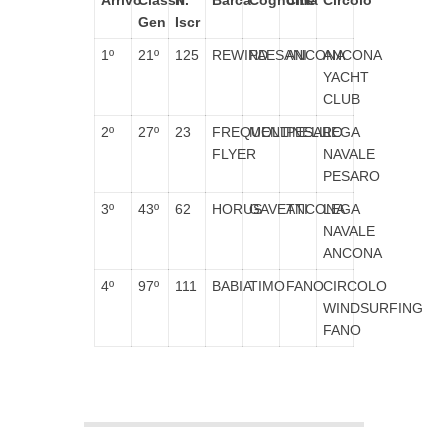
Arrivo
Classif.
N°
Barca
Cognome
Città
Circolo
Gen
Iscr
1º
21º
125
REWIND
PAESANI
ANCONA
ANCONA
YACHT
CLUB
2º
27º
23
FREQUENT
MOLLINELLI
PESARO
LEGA
FLYER
NAVALE
PESARO
3º
43º
62
HORUS
GAVETTI
ANCONA
LEGA
NAVALE
ANCONA
4º
97º
111
BABIA
TIMO
FANO
CIRCOLO
WINDSURFING
FANO