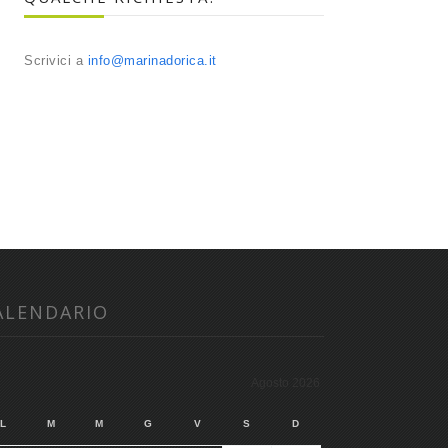
Scrivici a
info@marinadorica.it
ALENDARIO
Agosto 2026
L
M
M
G
V
S
D