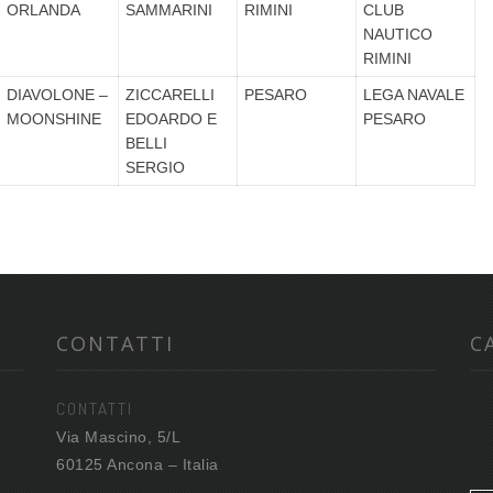
ORLANDA
SAMMARINI
RIMINI
CLUB
NAUTICO
RIMINI
DIAVOLONE –
ZICCARELLI
PESARO
LEGA NAVALE
MOONSHINE
EDOARDO E
PESARO
BELLI
SERGIO
CONTATTI
C
CONTATTI
Via Mascino, 5/L
60125 Ancona – Italia