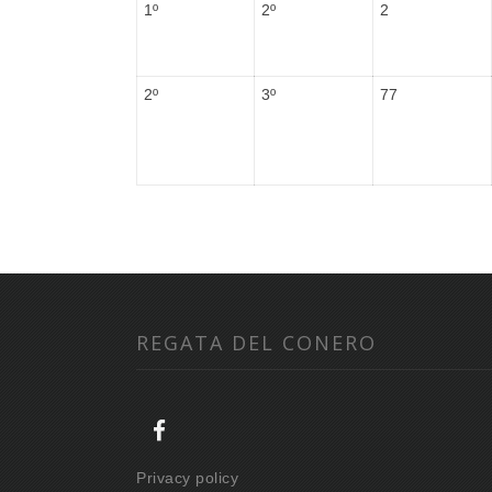
1º
2º
2
2º
3º
77
REGATA DEL CONERO
Privacy policy