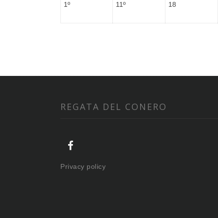
1º
11º
18
REGATA DEL CONERO
Privacy policy