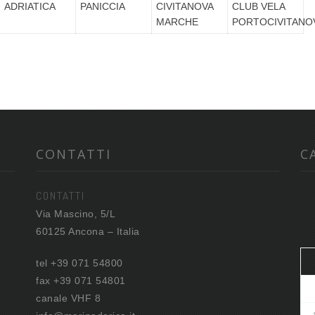
ADRIATICA
PANICCIA
CIVITANOVA
CLUB VELA
MARCHE
PORTOCIVITANO
CONTATTI
C
CONTATTI
Via Mascino, 5/L
60125 Ancona – Italia
tel +39 071 54800
fax +39 071 54801
canale VHF 8