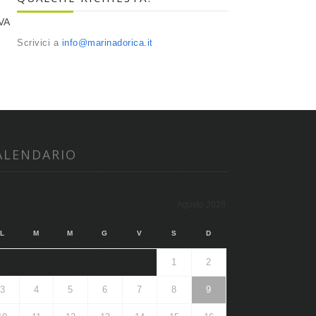
VA
Scrivici a
info@marinadorica.it
ALENDARIO
Agosto 2026
L
M
M
G
V
S
D
1
2
3
4
5
6
7
8
9