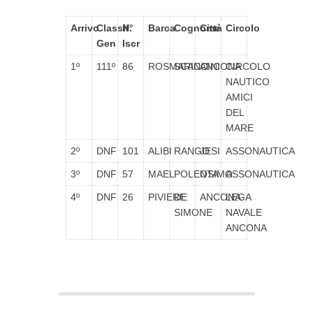
Arrivo
Classif.
N°
Barca
Cognome
Città
Circolo
Gen
Iscr
1º
111º
86
ROSMARINO
SCACCINI
ANCONA
CIRCOLO
NAUTICO
AMICI
DEL
MARE
2º
DNF
101
ALIBI
RANGO
JESI
ASSONAUTICA
3º
DNF
57
MAEL
POLENTA
OSIMO
ASSONAUTICA
4º
DNF
26
PIVIERE
DE
ANCONA
LEGA
SIMONE
NAVALE
ANCONA