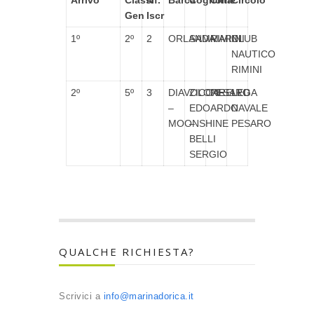
Arrivo
Classif.
N°
Barca
Cognome
Città
Circolo
Gen
Iscr
1º
2º
2
ORLANDA
SAMMARINI
RIMINI
CLUB
NAUTICO
RIMINI
2º
5º
3
DIAVOLONE
ZICCARELLI
PESARO
LEGA
–
EDOARDO
NAVALE
MOONSHINE
–
PESARO
BELLI
SERGIO
QUALCHE RICHIESTA?
Scrivici a
info@marinadorica.it