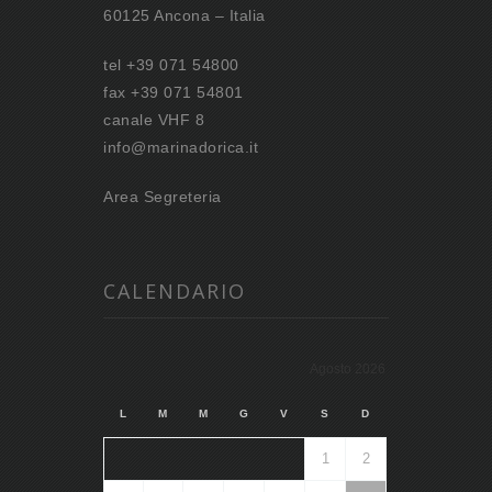
60125 Ancona – Italia
tel +39 071 54800
fax +39 071 54801
canale VHF 8
info@marinadorica.it
Area Segreteria
CALENDARIO
Agosto 2026
L
M
M
G
V
S
D
1
2