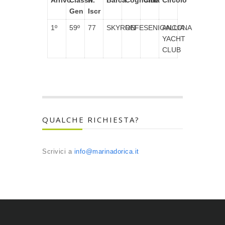
Arrivo
Classif.
N°
Barca
Cognome
Città
Circolo
Gen
Iscr
1º
59º
77
SKYRON
REFE
SENIGALLIA
ANCONA
YACHT
CLUB
QUALCHE RICHIESTA?
Scrivici a
info@marinadorica.it