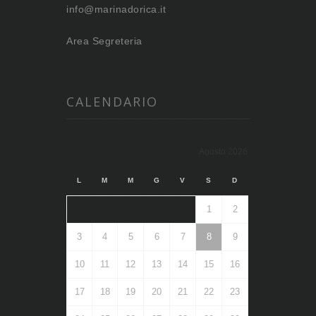
info@marinadorica.it
Area Segreteria
CALENDARIO
Agosto 2026
L
M
M
G
V
S
D
1
2
3
4
5
6
7
8
9
10
11
12
13
14
15
16
17
18
19
20
21
22
23