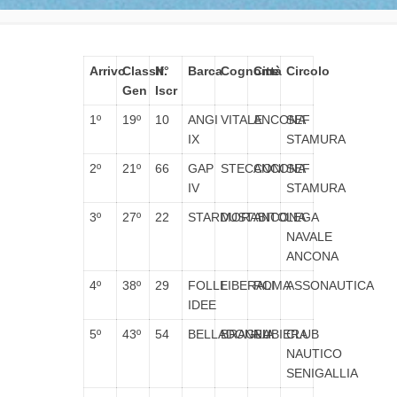
Arrivo
Classif.
N°
Barca
Cognome
Città
Circolo
Gen
Iscr
1º
19º
10
ANGI
VITALE
ANCONA
SEF
IX
STAMURA
2º
21º
66
GAP
STECCONI
ANCONA
SEF
IV
STAMURA
3º
27º
22
STARDUST
MORABITO
ANCONA
LEGA
NAVALE
ANCONA
4º
38º
29
FOLLE
LIBERALI
ROMA
ASSONAUTICA
IDEE
5º
43º
54
BELLADONNA
BRAGLIA
RUBIERA
CLUB
NAUTICO
SENIGALLIA