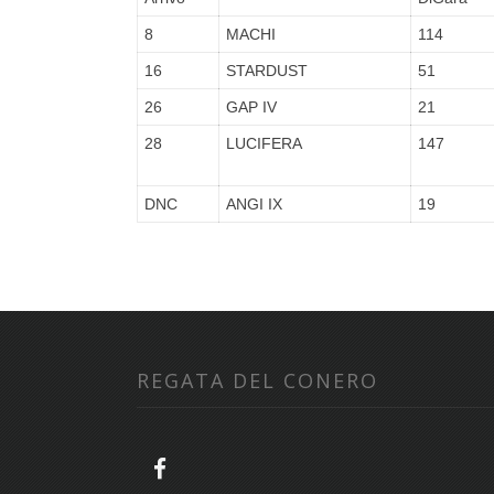
8
MACHI
114
16
STARDUST
51
26
GAP IV
21
28
LUCIFERA
147
DNC
ANGI IX
19
REGATA DEL CONERO