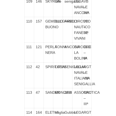
109
146
SKYRON
refe
senigallia
LEGA
VB
NAVALE
–
ANCONA
IXª
110
157
GEMELLO
BULGARELLI
FANO
CIRCOLO
VB
BUONO
NAUTICO
–
FANESE
IXª
VIVANI
111
121
PERLA
TONNI
ANCONA
CIRCOLO
CRC
NERA
LA
–
BOLINA
IIª
112
42
SPIRITOSA
LATINI
SENIGALLIA
LEGA
RGT
NAVALE
–
ITALIANA
VIIª
SENIGALLIA
113
47
SANDER
MONDAVI
JESI
ASSONAUTICA
CRC
–
IIIª
114
164
ELETtrA
Veglia
Gubbio
LEGA
RGT