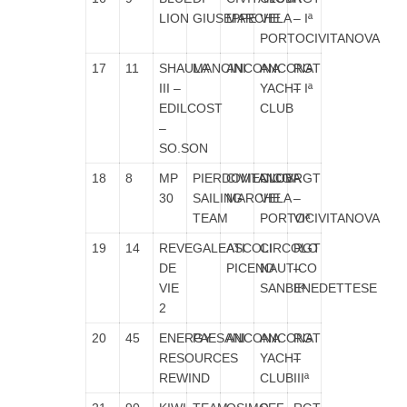
LION
GIUSEPPE
MARCHE
VELA
– Iª
PORTOCIVITANOVA
17
11
SHAULA
MANCINI
ANCONA
ANCONA
RGT
III –
YACHT
– Iª
EDILCOST
CLUB
–
SO.SON
18
8
MP
PIERDOMENICO
CIVITANOVA
CLUB
RGT
30
SAILING
MARCHE
VELA
–
TEAM
PORTOCIVITANOVA
VIª
19
14
REVE
GALEATI
ASCOLI
CIRCOLO
RGT
DE
PICENO
NAUTICO
–
VIE
SANBENEDETTESE
IIª
2
20
45
ENERGY
PAESANI
ANCONA
ANCONA
RGT
RESOURCES
YACHT
–
REWIND
CLUB
IIIª