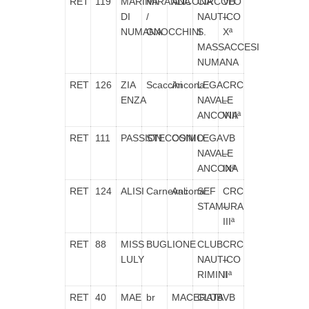
RET
119
MARINA
MIRANDA
ANCONA
CIRCOLO
VB
DI
/
NAUTICO
–
NUMANA
GNOCCHINI
S.
Xª
MASSACCESI
NUMANA
RET
126
ZIA
Scaccini
Ancona
LEGA
CRC
ENZA
NAVALE
–
ANCONA
VIIIª
RET
111
PASSION
STECCONI
OSIMO
LEGA
VB
NAVALE
–
ANCONA
IXª
RET
124
ALISI
Carnevali
Ancona
SEF
CRC
STAMURA
–
IIIª
RET
88
MISS
BUGLIONE
CLUB
CRC
LULY
NAUTICO
–
RIMINI
IIª
RET
40
MAE
br
MACERATA
CLUB
VB