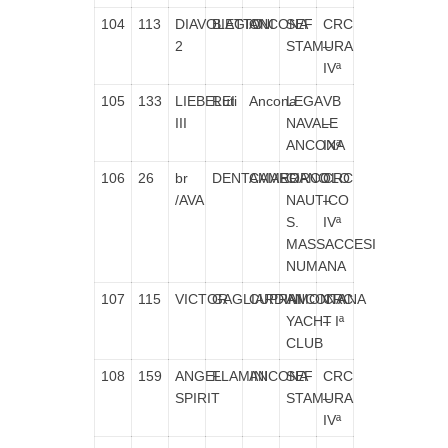
104
113
DIAVOLETTO
BIAGIONI
ANCONA
SEF
CRC
2
STAMURA
–
IVª
105
133
LIEBELEI
Ruti
Ancona
LEGA
VB
III
NAVALE
–
ANCONA
IXª
106
26
br
DENTAMARO
CAMERANO
CIRCOLO
CRC
/AVA
NAUTICO
–
S.
IVª
MASSACCESI
NUMANA
107
115
VICTOR
GAGLIARDINI
CUPRAMONTANA
ANCONA
CRC
YACHT
– Iª
CLUB
108
159
ANGEL
FLAMINI
ANCONA
SEF
CRC
SPIRIT
STAMURA
–
IVª