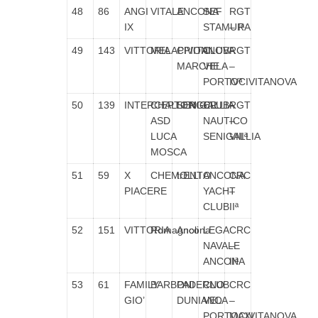
48
86
ANGI
VITALE
ANCONA
SEF
RGT
IX
STAMURA
– Iª
49
143
VITTORIA
MELAPPIONI
CIVITANOVA
CLUB
RGT
MARCHE
VELA
–
PORTOCIVITANOVA
IVª
50
139
INTERCEPTOR
CHALLENGER
SENIGALLIA
CLUB
RGT
ASD
NAUTICO
–
LUCA
SENIGALLIA
VIIIª
MOSCA
51
59
X
CHEMOLLI
trENTO
ANCONA
CRC
PIACERE
YACHT
–
CLUB
IIª
52
151
VITTORIA
Romagnoli
Ancona
LEGA
CRC
NAVALE
–
ANCONA
IIª
53
61
FAMILY
BARBONI
PADERNO
CLUB
CRC
GIO’
DUNIANO
VELA
–
PORTOCIVITANOVA
MAXI