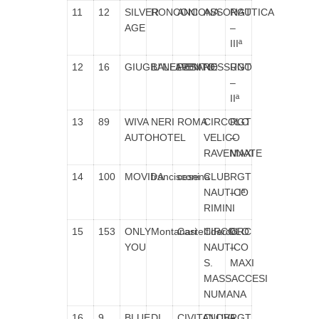
11
12
SILVER
RONCONI
ANCONA
ASSONAUTICA
RGT
AGE
–
IIIª
12
16
GIUGIU’NELVENTO
BALLARINI
PESARO
NESSUNO
RGT
–
IIª
13
89
WIVA
NERI
ROMA
CIRCOLO
RGT
AUTOHOTEL
VELICO
–
RAVENNATE
MAXI
14
100
MOVIDA
francisconi
cesena
CLUB
RGT
NAUTICO
– Iª
RIMINI
15
153
ONLY
Montanari
Castelfidardo
CIRCOLO
CRC
YOU
NAUTICO
–
S.
MAXI
MASSACCESI
NUMANA
16
9
BLUE
DI
CIVITANOVA
CLUB
RGT