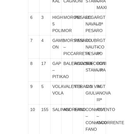
KAL
CAGNONI
STAMURA
–
MAXI
6
3
HIGH
MORONI
PESARO
LEGA
RGT
5
NAVALE
– Iª
POLIMOR
PESARO
7
4
GAME
MORSIANI
PESARO
CLUB
RGT
ON
–
NAUTICO
–
PICCARRETA
PESARO
IIª
8
17
GAP
BALERCIA/STECCONI
ANCONA
SEF
RGT
–
STAMURA
– Iª
PITIKAO
9
5
VOLA
VALENTE
TERAMO
C.N.V.M.
RGT
VOLA
GIULIANOVA
–
IIIª
10
155
SALINIGI
ANDREANI
FANO
CONtrOVENTO
RGT
–
–
CONtrOCORRENTE
MAXI
FANO