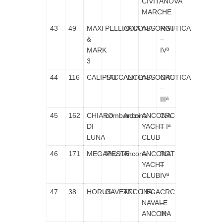
CIVITANOVA
MARCHE
43
49
MAXI
PELLICCIA
ANCONA
ASSONAUTICA
RGT
&
–
MARK
IVª
3
44
116
CALIPSO
TACCALITE
ANCONA
ASSONAUTICA
CRC
–
IIIª
45
162
CHIARO
Lombardini
Ancona
ANCONA
CRC
DI
YACHT
– Iª
LUNA
CLUB
46
171
MEGAPESTE
Muzzi
Ancona
ANCONA
RGT
YACHT
–
CLUB
IVª
47
38
HORUS
GAVETTI
ANCONA
LEGA
CRC
NAVALE
–
ANCONA
IIª