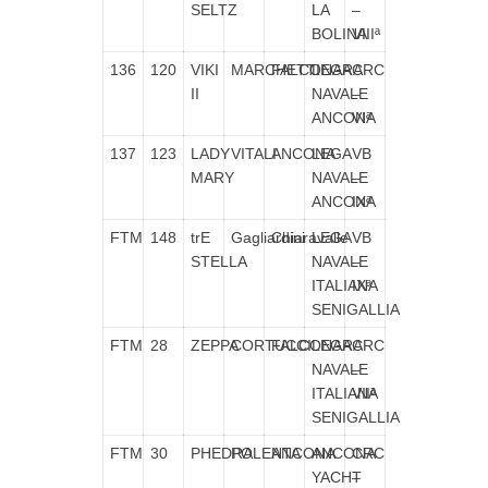
SELTZ
LA
–
BOLINA
VIIIª
136
120
VIKI
MARCHETTI
FALCONARA
LEGA
CRC
II
NAVALE
–
ANCONA
VIª
137
123
LADY
VITALI
ANCONA
LEGA
VB
MARY
NAVALE
–
ANCONA
IXª
FTM
148
trE
Gagliardini
Chiaravalle
LEGA
VB
STELLA
NAVALE
–
ITALIANA
IXª
SENIGALLIA
FTM
28
ZEPPA
CORTUCCI
FALCONARA
LEGA
CRC
NAVALE
–
ITALIANA
VIIª
SENIGALLIA
FTM
30
PHEDRA
POLENTA
ANCONA
ANCONA
CRC
YACHT
–