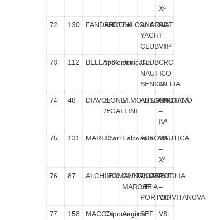
Xª
72
130
FANDANGO
BERTINI
FALCONARA
ANCONA
RGT
YACHT
–
CLUB
VIIIª
73
112
BELLAtrIX
spolentini
senigallia
CLUB
CRC
NAUTICO
–
SENIGALLIA
IIIª
74
48
DIAVOLONE
br
M.MONTEMARCIANO
ASSONAUTICA
CRC
/EGALLINI
–
IVª
75
131
MARLIC
Licari
Falconara
ASSONAUTICA
VB
–
Xª
76
87
ALCHIMIX
LEOMAUNO/GARBUGLIA
CIVITANOVA
CLUB
RGT
MARCHE
VELA
–
PORTOCIVITANOVA
VIIIª
77
158
MACCOL
Capomagi
Ancona
SEF
VB