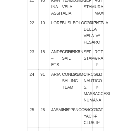
21
90
KIWI
TEAM
OSIMO
SEF
RGT
INA
VELA
STAMURA
–
ASSITALIA
MAXI
22
10
LORE
BUSI
BOLOGNA
COMPAGNIA
RGT
DELLA
–
VELA
IVª
PESARO
23
18
ANDELSTANKEN
CONERO
SEF
RGT
–
SAIL
STAMURA
–
ETS
IIª
24
91
ARIA
CONERO
OSIMO
CIRCOLO
RGT
SAILING
NAUTICO
–
TEAM
S.
IIª
MASSACCESI
NUMANA
25
25
JASMINE
ZOPPI
ANCONA
ANCONA
RGT
YACHT
–
CLUB
IIIª