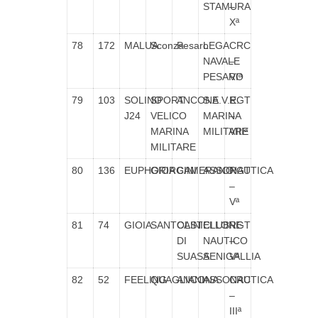
STAMURA
–
Xª
78
172
MALUA
Sconza
Pesaro
LEGA
CRC
NAVALE
–
PESARO
VIª
79
103
SOLINO
SPORT
ANCONA
S.E.V.E.
RGT
J24
VELICO
MARINA
–
MARINA
MILITARE
VIIIª
MILITARE
80
136
EUPHORIA
GIORGINI
CAMERANO
ASSONAUTICA
RGT
–
Vª
81
74
GIOIA
SANTOLINI
CASTELLONE
CLUB
RGT
DI
NAUTICO
–
SUASA
SENIGALLIA
Vª
82
52
FEELING
QUAGLIANI
ANCONA
ASSONAUTICA
CRC
–
IIIª