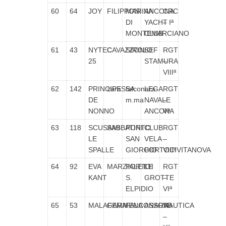
60
64
JOY
FILIPPONI
MARINA
ANCONA
CRC
DI
YACHT
– Iª
MONTEMARCIANO
CLUB
61
43
NYTEC
CAVAZZONI
SIROLO
SEF
RGT
25
STAMURA
–
VIIIª
62
142
PRINCIPESSA
zara
falconara
LEGA
RGT
DE
m.ma
NAVALE
–
NONNO
ANCONA
Vª
63
118
SCUSAMI
SABBATINI
PORTO
CLUB
RGT
LE
SAN
VELA
–
SPALLE
GIORGIO
PORTOCIVITANOVA
VIIIª
64
92
EVA
MARZIALETTI
PORTO
LE
RGT
KANT
S.
GROTTE
–
ELPIDIO
VIª
65
53
MALAFEMMENA
GARA
FALCONARA
ASSONAUTICA
VB
–