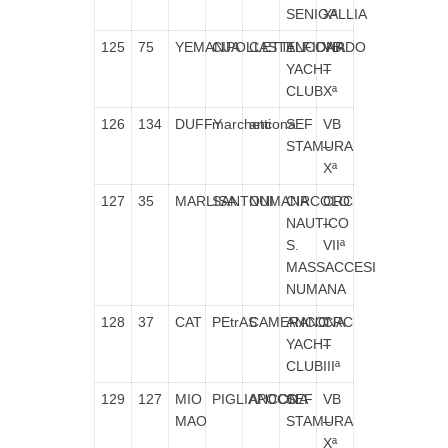
SENIGALLIA
Xª
125
75
YEMANJA
CIPOLLETTI
CASTELFIDARDO
ANCONA
VB
YACHT
–
CLUB
Xª
126
134
DUFFY
marchetti
ancona
SEF
VB
STAMURA
–
Xª
127
35
MARLISA
SANTONI
NUMANA
CIRCOLO
CRC
NAUTICO
–
S.
VIIª
MASSACCESI
NUMANA
128
37
CAT
PEtrAS
CAMERANO
ANCONA
CRC
YACHT
–
CLUB
IIIª
129
127
MIO
PIGLIAPOCO
ANCONA
SEF
VB
MAO
STAMURA
–
Xª