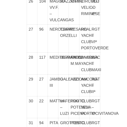
26
104
MAGOO
MAZZOTTI
RIMINI
CIRCOLO
RGT
VV.F.
VELICO
–
–
RIMINESE
Vª
VULCANGAS
27
96
NEROCAFFE’
TEAM
PESARO
REAL
RGT
ORZELLI
YACHT
–
CLUB
VIª
PORTOVERDE
28
117
MEDITERRANEO
BILANCIONI
FALCONARA
ANCONA
CRC
M.MA
YACHT
–
CLUB
MAXI
29
27
JAMBO
GALEAZZI
ANCONA
ANCONA
RGT
III
YACHT
–
CLUB
IIª
30
22
MATTIX
trAFERRO
PORTO
CLUB
RGT
–
POTENZA
VELA
–
LUZI
PICENA
PORTOCIVITANOVA
IIª
31
94
PITA
GROTTESI
PORTO
CLUB
RGT