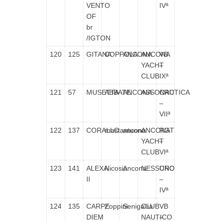
VENTO
IVª
OF
br
/IGTON
120
125
GITANA
COPPOLA
ANCONA
ANCONA
VB
YACHT
–
CLUB
IXª
121
57
MUSETTA
ABBATE
ANCONA
ASSONAUTICA
CRC
–
VIIª
122
137
CORALLO
mastantuono
ancona
ANCONA
RGT
YACHT
–
CLUB
VIª
123
141
ALEXA
Nicosia
Ancona
NESSUNO
CRC
II
–
IVª
124
135
CARPE
Zoppini
Senigallia
CLUB
VB
DIEM
NAUTICO
–