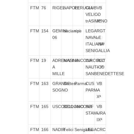
FTM
76
RIGEL
NAPOLI
PERUGIA
CLUB
VB
VELICO
–
trASIMENO
Xª
FTM
154
GEMINI
bacianini
ripe
LEGA
RGT
06
NAVALE
–
ITALIANA
VIIIª
SENIGALLIA
FTM
19
ADRENALINA
MASI
ANCONA
CIRCOLO
RGT
A
NAUTICO
– Iª
MILLE
SANBENEDETTESE
FTM
163
GRANDE
Bortesi
Parma
CUS
VB
SOGNO
PARMA
–
Xª
FTM
165
USCOCCO
BELLOMO
ANCONA
SEF
VB
STAMURA
–
IXª
FTM
166
NADIR
Felici
Senigallia
LEGA
CRC