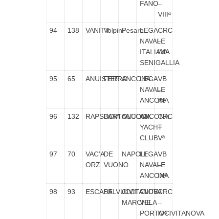
FANO
–
VIIIª
94
138
VANITY
Volpini
Pesaro
LEGA
CRC
NAVALE
–
ITALIANA
IVª
SENIGALLIA
95
65
ANUISTER
FERRO
ANCONA
LEGA
VB
NAVALE
–
ANCONA
Xª
96
132
RAPSODIA
BARTOLUCCI
ANCONA
ANCONA
CRC
YACHT
–
CLUB
Vª
97
70
VAC’A
DE
NAPOLI
LEGA
VB
ORZ
VUONO
NAVALE
–
ANCONA
IXª
98
93
ESCAPE
SALVUCCI
CIVITANOVA
CLUB
CRC
MARCHE
VELA
–
PORTOCIVITANOVA
IVª