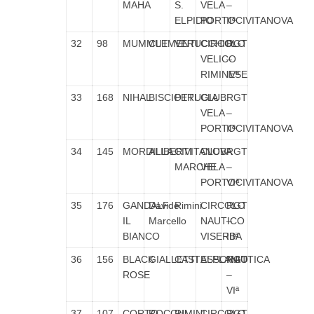
MAHA
S.
VELA
–
ELPIDIO
PORTOCIVITANOVA
IIª
32
98
MUMMUT
CLEMENTI
VERUCCHIO
CIRCOLO
RGT
VELICO
–
RIMINESE
IVª
33
168
NIHAL
BISCIOTTI
PERUGIA
CLUB
RGT
VELA
–
PORTOCIVITANOVA
IIª
34
145
MORDILLA
ALIBERTI
CIVITANOVA
CLUB
RGT
MARCHE
VELA
–
PORTOCIVITANOVA
VIª
35
176
GANDALF
Davide
Rimini
CIRCOLO
RGT
IL
Marcello
NAUTICO
–
BIANCO
VISERBA
IIIª
36
156
BLACK
GIALLETTI
CASTELPLANIO
ASSONAUTICA
RGT
ROSE
–
VIª
37
107
CORTO
ROCCHI
RIMINI
CIRCOLO
RGT