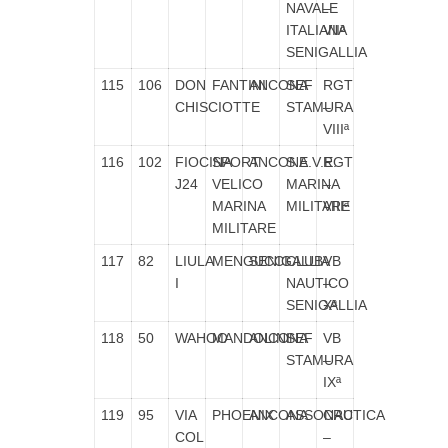
NAVALE
–
ITALIANA
VIIª
SENIGALLIA
115
106
DON
FANTINI
ANCONA
SEF
RGT
CHISCIOTTE
STAMURA
–
VIIIª
116
102
FIOCINA
SPORT
ANCONA
S.E.V.E.
RGT
J24
VELICO
MARINA
–
MARINA
MILITARE
VIIIª
MILITARE
117
82
LIULA
MENGUCCI
SENIGALLIA
CLUB
VB
I
NAUTICO
–
SENIGALLIA
Xª
118
50
WAHOO
MANDOLINI
ANCONA
SEF
VB
STAMURA
–
IXª
119
95
VIA
PHOENIX
ANCONA
ASSONAUTICA
CRC
COL
–