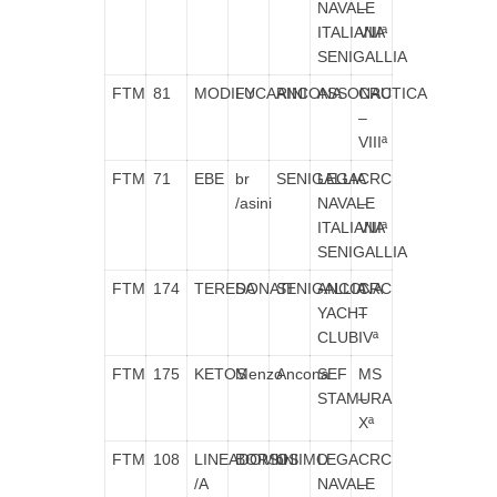
NAVALE
–
ITALIANA
VIIIª
SENIGALLIA
FTM
81
MODIFY
LUCARINI
ANCONA
ASSONAUTICA
CRC
–
VIIIª
FTM
71
EBE
br
SENIGALLIA
LEGA
CRC
/asini
NAVALE
–
ITALIANA
VIIIª
SENIGALLIA
FTM
174
TERESA
DONATI
SENIGALLIA
ANCONA
CRC
YACHT
–
CLUB
IVª
FTM
175
KETOS
Menzo
Ancona
SEF
MS
STAMURA
–
Xª
FTM
108
LINEADOMbr
BORSINI
OSIMO
LEGA
CRC
/A
NAVALE
–