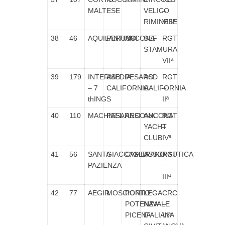
MALTESE
VELICO
–
RIMINESE
VIIIª
38
46
AQUILANTINO
PERUCCI
ANCONA
SEF
RGT
STAMURA
–
VIIª
39
179
INTERMEDIA
ASD
PESARO
ASD
RGT
– 7
CALIFORNIA
CALIFORNIA
–
thINGS
IIª
40
110
MACHIAEL
PESARESI
ANCONA
ANCONA
RGT
YACHT
–
CLUB
IVª
41
56
SANTA
GIACCAGLIA
CAMERANO
ASSONAUTICA
RGT
PAZIENZA
–
IIIª
42
77
AEGIR
MOSCIONI
PORTO
LEGA
CRC
POTENZA
NAVALE
–
PICENA
ITALIANA
IIIª