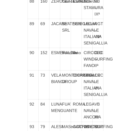
88
160
ZEROSETTEUNO
Cianca
Castelfidardo
SEF
VB
STAMURA
–
IXª
89
69
JACARE’
StrATEGIE
SENIGALLIA
LEGA
RGT
SRL
NAVALE
–
ITALIANA
VIIª
SENIGALLIA
90
152
ESMERALDA
franchini
fano
CIRCOLO
CRC
WINDSURFING
–
FANO
IIª
91
73
VELA
MONTECRISTO
CHIARAVALLE
LEGA
CRC
BIANCA
GROUP
NAVALE
–
ITALIANA
IIª
SENIGALLIA
92
84
LUNA
FUA’
ROMA
LEGA
VB
MENGUANTE
NAVALE
–
ANCONA
Xª
93
79
ALESI
MAStrACCHIO
CARTOCETO
WINDSURFING
RGT