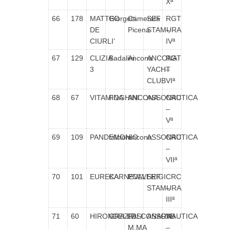
Xª
66
178
MATTEO
Giorgetti
Camerata
SEF
RGT
DE
Picena
STAMURA
–
CIURLI’
IVª
67
129
CLIZIA
Badalini
Ancona
ANCONA
RGT
3
YACHT
–
CLUB
VIª
68
67
VITAMINA
FOGHINI
ANCONA
ASSONAUTICA
CRC
–
Vª
69
109
PANDEMONIO
falcioni
ancona
ASSONAUTICA
CRC
–
VIIª
70
101
EUREKA
CARNEVALI
POLVERIGI
SEF
CRC
STAMURA
–
IIIª
71
60
HIRONDELLE
GRAZIOSI
FALCONARA
ASSONAUTICA
VB
M.MA
–