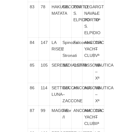
83
78
HAKUNA
CECCONI
PORTO
LEGA
RGT
MATATA
S.
NAVALE
–
ELPIDIO
PORTO
IIIª
S.
ELPIDIO
84
147
LA
Spinozzi
Falconara
ANCONA
CRC
RISEE
/
YACHT
–
Stronati
CLUB
Vª
85
105
SERENE’
BADIALETTI
OSIMO
ASSONAUTICA
VB
–
Xª
86
114
SETTIMA
CECCHI
ANCONA
ASSONAUTICA
VB
LUNA
–
–
ZACCONE
Xª
87
99
MAGGIE
FAbr
ANCONA
ANCONA
CRC
/I
YACHT
–
CLUB
IIª