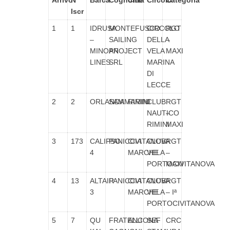
Arrivo
N°
Barca
Cognome
Città
Circolo
Categoria
Iscr
1
1
IDRUSA
MONTEFUSCO
CIRCOLO
RGT
–
SAILING
DELLA
–
MINOAN
PROJECT
VELA
MAXI
LINES
SRL
MARINA
DI
LECCE
2
2
ORLANDA
SAMMARINI
RIMINI
CLUB
RGT
NAUTICO
–
RIMINI
MAXI
3
173
CALIPSO
PANICCIA
CIVITANOVA
CLUB
RGT
4
MARCHE
VELA
–
PORTOCIVITANOVA
MAXI
4
13
ALTAIR
PANICCIA
CIVITANOVA
CLUB
RGT
3
MARCHE
VELA
– Iª
PORTOCIVITANOVA
5
7
QU
FRATELLI
ANCONA
SEF
CRC