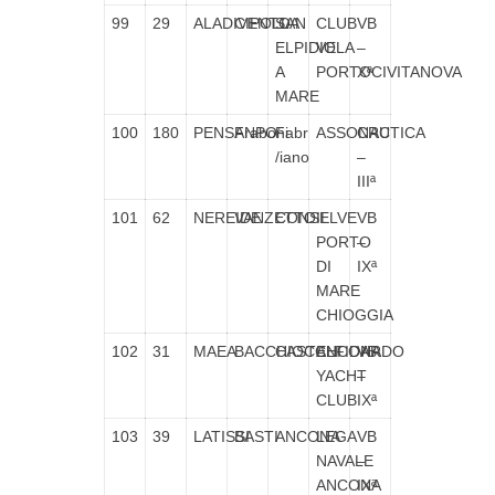
99
29
ALADIVENTO
CIPOLLA
SAN
CLUB
VB
ELPIDIO
VELA
–
A
PORTOCIVITANOVA
Xª
MARE
100
180
PENSANPO’
Fraboni
Fabr
ASSONAUTICA
CRC
/iano
–
IIIª
101
62
NEREIDE
VANZETTO
CONSELVE
IL
VB
PORTO
–
DI
IXª
MARE
CHIOGGIA
102
31
MAEA
BACCHIOCCHI
CASTELFIDARDO
ANCONA
VB
YACHT
–
CLUB
IXª
103
39
LATISSI
BASTI
ANCONA
LEGA
VB
NAVALE
–
ANCONA
IXª