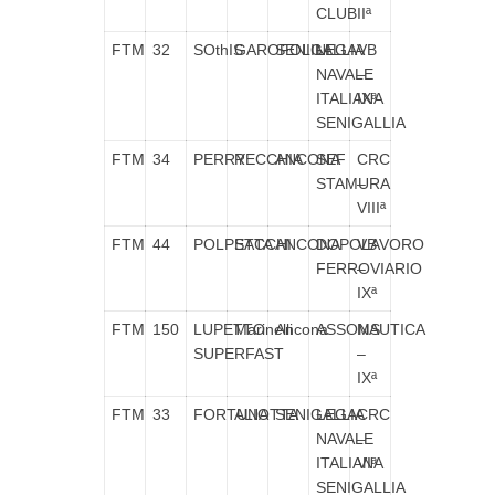
CLUB
IIª
FTM
32
SOthIS
GAROFOLINI
SENIGALLIA
LEGA
VB
NAVALE
–
ITALIANA
IXª
SENIGALLIA
FTM
34
PERRY
RECCHIA
ANCONA
SEF
CRC
STAMURA
–
VIIIª
FTM
44
POLPETTA
SACCHI
ANCONA
DOPOLAVORO
VB
FERROVIARIO
–
IXª
FTM
150
LUPETTO
Marinelli
Ancona
ASSONAUTICA
MS
SUPERFAST
–
IXª
FTM
33
FORTUNA
ALIOTTA
SENIGALLIA
LEGA
CRC
NAVALE
–
ITALIANA
VIª
SENIGALLIA