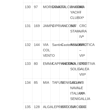
130
97
MORGANA
COACCI
FALCONARA
ANCONA
VB
YACHT
–
CLUB
IXª
131
169
JAMPJ
CIPRIANI
ANCONA
SEF
CRC
STAMURA
–
IVª
132
144
VIA
Santini
Castelfidardo
ASSONAUTICA
CRC
COL
–
VENTO
VIIª
133
80
EMMA
CAPPANERA
ANCONA
POLISPORTIVA
CRC
SOLIDALEA
–
VIIIª
134
85
MIA
TAFUNI
SENIGALLIA
LEGA
VB
NAVALE
–
ITALIANA
IXª
SENIGALLIA
135
128
ALGA
LEPRETTI
ANCONA
CIRCOLO
CRC