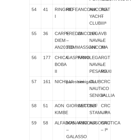
54
41
RINGHIO
REFE
ANCONA
ANCONA
RGT
I
YACHT
–
CLUB
IIIª
55
36
CARPE
FREDDI
ANCONA
LEGA
VB
DIEM
–
NAVALE
–
AN2010D
TOMMASSONI
ANCONA
Xª
56
177
CHICA
GASPARINI
FANO
LEGA
RGT
BOBA
NAVALE
–
II
PESARO
MAXI
57
161
NICHILU’
palestrini
senigallia
CLUB
CRC
NAUTICO
–
SENIGALLIA
IIª
58
51
AON
GIORGETTI
ANCONA
SEF
CRC
KIMBE
STAMURA
– Iª
59
58
ALFADOS
MANARINI
ANCONA
ASSONAUTICA
CRC
–
– Iª
GALASSO