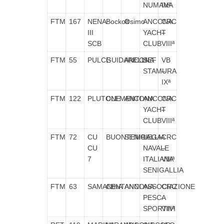
NUMANA
IVª
FTM
167
NENA
Bockolt
Osimo
ANCONA
CRC
III
YACHT
–
SCB
CLUB
VIIIª
FTM
55
PULCE
GUIDARELLI
ANCONA
SEF
VB
STAMURA
–
IXª
FTM
122
PLUTONE
CLEMENTI
ANCONA
ANCONA
CRC
YACHT
–
CLUB
VIIIª
FTM
72
CU
BUONTEMPI
SENIGALLIA
LEGA
CRC
CU
NAVALE
–
7
ITALIANA
VIIIª
SENIGALLIA
FTM
63
SAMANthA
CENTANNI
ANCONA
ASSOCIAZIONE
CRC
PESCA
–
SPORTIVI
VIIIª