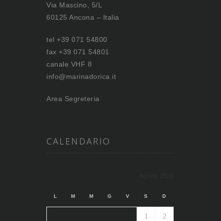
Via Mascino, 5/L
60125 Ancona – Italia
tel +39 071 54800
fax +39 071 54801
canale VHF 8
info@marinadorica.it
Area Segreteria
CALENDARIO
Agosto 2026
L
M
M
G
V
S
D
1
2