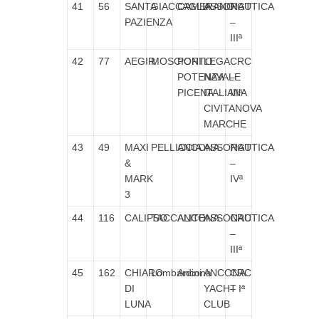
41
56
SANTA
GIACCAGLIA
CAMERANO
ASSONAUTICA
RGT
PAZIENZA
–
IIIª
42
77
AEGIR
MOSCIONI
PORTO
LEGA
CRC
POTENZA
NAVALE
–
PICENA
ITALIANA
IIIª
CIVITANOVA
MARCHE
43
49
MAXI
PELLICCIA
ANCONA
ASSONAUTICA
RGT
&
–
MARK
IVª
3
44
116
CALIPSO
TACCALITE
ANCONA
ASSONAUTICA
CRC
–
IIIª
45
162
CHIARO
Lombardini
Ancona
ANCONA
CRC
DI
YACHT
– Iª
LUNA
CLUB