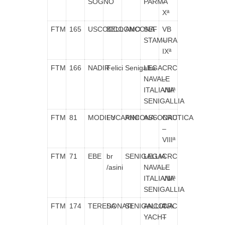
SOGNO
PARMA
–
Xª
FTM
165
USCOCCO
BELLOMO
ANCONA
SEF
VB
STAMURA
–
IXª
FTM
166
NADIR
Felici
Senigallia
LEGA
CRC
NAVALE
–
ITALIANA
VIIIª
SENIGALLIA
FTM
81
MODIFY
LUCARINI
ANCONA
ASSONAUTICA
CRC
–
VIIIª
FTM
71
EBE
br
SENIGALLIA
LEGA
CRC
/asini
NAVALE
–
ITALIANA
VIIIª
SENIGALLIA
FTM
174
TERESA
DONATI
SENIGALLIA
ANCONA
CRC
YACHT
–