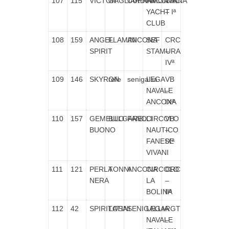
107
115
VICTOR
GAGLIARDINI
CUPRAMONTANA
ANCONA
CRC
YACHT
– Iª
CLUB
108
159
ANGEL
FLAMINI
ANCONA
SEF
CRC
SPIRIT
STAMURA
–
IVª
109
146
SKYRON
refe
senigallia
LEGA
VB
NAVALE
–
ANCONA
IXª
110
157
GEMELLO
BULGARELLI
FANO
CIRCOLO
VB
BUONO
NAUTICO
–
FANESE
IXª
VIVANI
111
121
PERLA
TONNI
ANCONA
CIRCOLO
CRC
NERA
LA
–
BOLINA
IIª
112
42
SPIRITOSA
LATINI
SENIGALLIA
LEGA
RGT
NAVALE
–