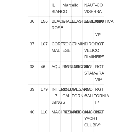
IL
Marcello
NAUTICO
–
BIANCO
VISERBA
IIIª
36
156
BLACK
GIALLETTI
CASTELPLANIO
ASSONAUTICA
RGT
ROSE
–
VIª
37
107
CORTO
ROCCHI
RIMINI
CIRCOLO
RGT
MALTESE
VELICO
–
RIMINESE
VIIIª
38
46
AQUILANTINO
PERUCCI
ANCONA
SEF
RGT
STAMURA
–
VIIª
39
179
INTERMEDIA
ASD
PESARO
ASD
RGT
– 7
CALIFORNIA
CALIFORNIA
–
thINGS
IIª
40
110
MACHIAEL
PESARESI
ANCONA
ANCONA
RGT
YACHT
–
CLUB
IVª