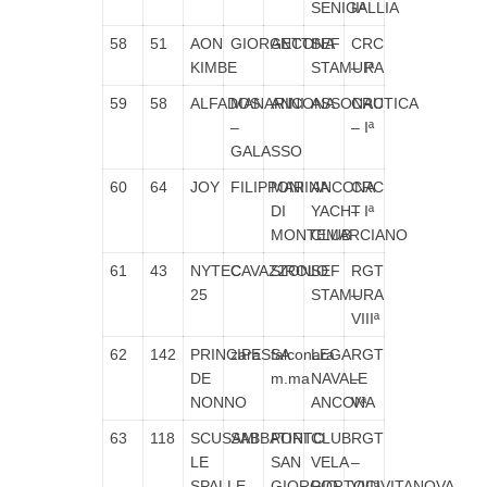
SENIGALLIA
IIª
58
51
AON
GIORGETTI
ANCONA
SEF
CRC
KIMBE
STAMURA
– Iª
59
58
ALFADOS
MANARINI
ANCONA
ASSONAUTICA
CRC
–
– Iª
GALASSO
60
64
JOY
FILIPPONI
MARINA
ANCONA
CRC
DI
YACHT
– Iª
MONTEMARCIANO
CLUB
61
43
NYTEC
CAVAZZONI
SIROLO
SEF
RGT
25
STAMURA
–
VIIIª
62
142
PRINCIPESSA
zara
falconara
LEGA
RGT
DE
m.ma
NAVALE
–
NONNO
ANCONA
Vª
63
118
SCUSAMI
SABBATINI
PORTO
CLUB
RGT
LE
SAN
VELA
–
SPALLE
GIORGIO
PORTOCIVITANOVA
VIIIª