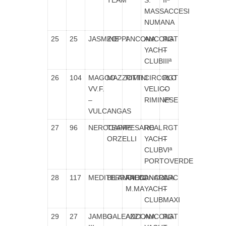
TEAM
S.
IIª
MASSACCESI
NUMANA
25
25
JASMINE
ZOPPI
ANCONA
ANCONA
RGT
YACHT
–
CLUB
IIIª
26
104
MAGOO
MAZZOTTI
RIMINI
CIRCOLO
RGT
VV.F.
VELICO
–
–
RIMINESE
Vª
VULCANGAS
27
96
NEROCAFFE’
TEAM
PESARO
REAL
RGT
ORZELLI
YACHT
–
CLUB
VIª
PORTOVERDE
28
117
MEDITERRANEO
BILANCIONI
FALCONARA
ANCONA
CRC
M.MA
YACHT
–
CLUB
MAXI
29
27
JAMBO
GALEAZZI
ANCONA
ANCONA
RGT