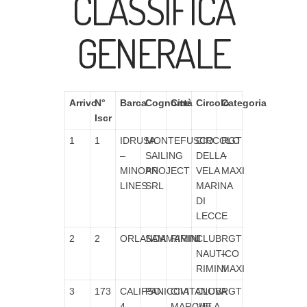
CLASSIFICA
GENERALE
Arrivo
N°
Barca
Cognome
Città
Circolo
Categoria
Iscr
1
1
IDRUSA
MONTEFUSCO
CIRCOLO
RGT
–
SAILING
DELLA
–
MINOAN
PROJECT
VELA
MAXI
LINES
SRL
MARINA
DI
LECCE
2
2
ORLANDA
SAMMARINI
RIMINI
CLUB
RGT
NAUTICO
–
RIMINI
MAXI
3
173
CALIPSO
PANICCIA
CIVITANOVA
CLUB
RGT
4
MARCHE
VELA
–