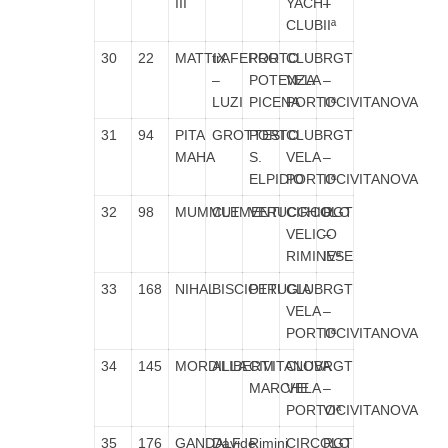
III
YACHT
–
CLUB
IIª
30
22
MATTIX
trAFERRO
PORTO
CLUB
RGT
–
POTENZA
VELA
–
LUZI
PICENA
PORTOCIVITANOVA
IIª
31
94
PITA
GROTTESI
PORTO
CLUB
RGT
MAHA
S.
VELA
–
ELPIDIO
PORTOCIVITANOVA
IIª
32
98
MUMMUT
CLEMENTI
VERUCCHIO
CIRCOLO
RGT
VELICO
–
RIMINESE
IVª
33
168
NIHAL
BISCIOTTI
PERUGIA
CLUB
RGT
VELA
–
PORTOCIVITANOVA
IIª
34
145
MORDILLA
ALIBERTI
CIVITANOVA
CLUB
RGT
MARCHE
VELA
–
PORTOCIVITANOVA
VIª
35
176
GANDALF
Davide
Rimini
CIRCOLO
RGT