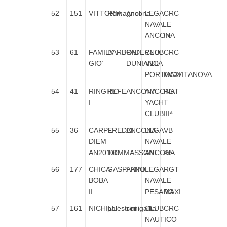
52
151
VITTORIA
Romagnoli
Ancona
LEGA
CRC
NAVALE
–
ANCONA
IIª
53
61
FAMILY
BARBONI
PADERNO
CLUB
CRC
GIO’
DUNIANO
VELA
–
PORTOCIVITANOVA
MAXI
54
41
RINGHIO
REFE
ANCONA
ANCONA
RGT
I
YACHT
–
CLUB
IIIª
55
36
CARPE
FREDDI
ANCONA
LEGA
VB
DIEM
–
NAVALE
–
AN2010D
TOMMASSONI
ANCONA
Xª
56
177
CHICA
GASPARINI
FANO
LEGA
RGT
BOBA
NAVALE
–
II
PESARO
MAXI
57
161
NICHILU’
palestrini
senigallia
CLUB
CRC
NAUTICO
–