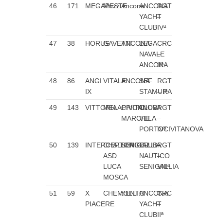
46
171
MEGAPESTE
Muzzi
Ancona
ANCONA
RGT
YACHT
–
CLUB
IVª
47
38
HORUS
GAVETTI
ANCONA
LEGA
CRC
NAVALE
–
ANCONA
IIª
48
86
ANGI
VITALE
ANCONA
SEF
RGT
IX
STAMURA
– Iª
49
143
VITTORIA
MELAPPIONI
CIVITANOVA
CLUB
RGT
MARCHE
VELA
–
PORTOCIVITANOVA
IVª
50
139
INTERCEPTOR
CHALLENGER
SENIGALLIA
CLUB
RGT
ASD
NAUTICO
–
LUCA
SENIGALLIA
VIIIª
MOSCA
51
59
X
CHEMOLLI
trENTO
ANCONA
CRC
PIACERE
YACHT
–
CLUB
IIª