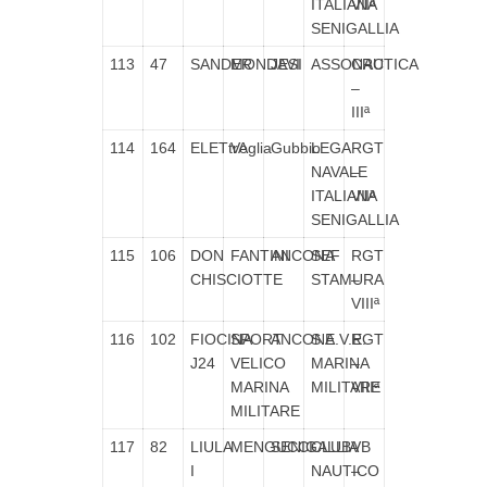
ITALIANA
VIIª
SENIGALLIA
113
47
SANDER
MONDAVI
JESI
ASSONAUTICA
CRC
–
IIIª
114
164
ELETtrA
Veglia
Gubbio
LEGA
RGT
NAVALE
–
ITALIANA
VIIª
SENIGALLIA
115
106
DON
FANTINI
ANCONA
SEF
RGT
CHISCIOTTE
STAMURA
–
VIIIª
116
102
FIOCINA
SPORT
ANCONA
S.E.V.E.
RGT
J24
VELICO
MARINA
–
MARINA
MILITARE
VIIIª
MILITARE
117
82
LIULA
MENGUCCI
SENIGALLIA
CLUB
VB
I
NAUTICO
–