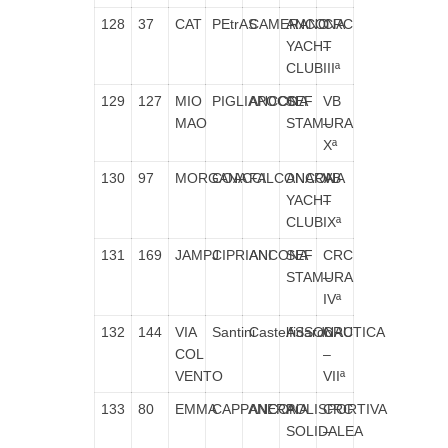
128
37
CAT
PEtrAS
CAMERANO
ANCONA
CRC
YACHT
–
CLUB
IIIª
129
127
MIO
PIGLIAPOCO
ANCONA
SEF
VB
MAO
STAMURA
–
Xª
130
97
MORGANA
COACCI
FALCONARA
ANCONA
VB
YACHT
–
CLUB
IXª
131
169
JAMPJ
CIPRIANI
ANCONA
SEF
CRC
STAMURA
–
IVª
132
144
VIA
Santini
Castelfidardo
ASSONAUTICA
CRC
COL
–
VENTO
VIIª
133
80
EMMA
CAPPANERA
ANCONA
POLISPORTIVA
CRC
SOLIDALEA
–