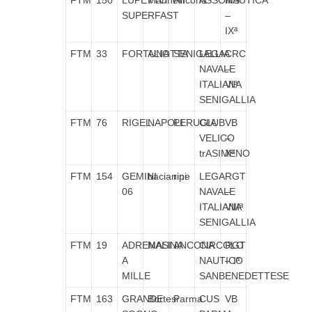
FTM
150
LUPETTO
Marinelli
Ancona
ASSONAUTICA
MS
SUPERFAST
–
IXª
FTM
33
FORTUNA
ALIOTTA
SENIGALLIA
LEGA
CRC
NAVALE
–
ITALIANA
VIª
SENIGALLIA
FTM
76
RIGEL
NAPOLI
PERUGIA
CLUB
VB
VELICO
–
trASIMENO
Xª
FTM
154
GEMINI
bacianini
ripe
LEGA
RGT
06
NAVALE
–
ITALIANA
VIIIª
SENIGALLIA
FTM
19
ADRENALINA
MASI
ANCONA
CIRCOLO
RGT
A
NAUTICO
– Iª
MILLE
SANBENEDETTESE
FTM
163
GRANDE
Bortesi
Parma
CUS
VB