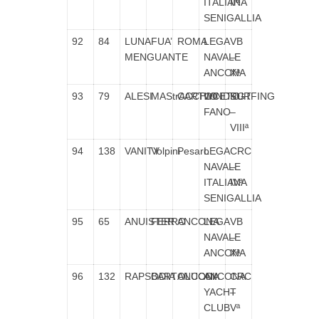
ITALIANA
IIª
SENIGALLIA
92
84
LUNA
FUA’
ROMA
LEGA
VB
MENGUANTE
NAVALE
–
ANCONA
Xª
93
79
ALESI
MAStrACCHIO
CARTOCETO
WINDSURFING
RGT
FANO
–
VIIIª
94
138
VANITY
Volpini
Pesaro
LEGA
CRC
NAVALE
–
ITALIANA
IVª
SENIGALLIA
95
65
ANUISTER
FERRO
ANCONA
LEGA
VB
NAVALE
–
ANCONA
Xª
96
132
RAPSODIA
BARTOLUCCI
ANCONA
ANCONA
CRC
YACHT
–
CLUB
Vª