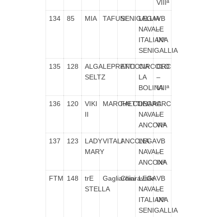
VIIIª
134
85
MIA
TAFUNI
SENIGALLIA
LEGA
VB
NAVALE
–
ITALIANA
IXª
SENIGALLIA
135
128
ALGA
LEPRETTI
ANCONA
CIRCOLO
CRC
SELTZ
LA
–
BOLINA
VIIIª
136
120
VIKI
MARCHETTI
FALCONARA
LEGA
CRC
II
NAVALE
–
ANCONA
VIª
137
123
LADY
VITALI
ANCONA
LEGA
VB
MARY
NAVALE
–
ANCONA
IXª
FTM
148
trE
Gagliardini
Chiaravalle
LEGA
VB
STELLA
NAVALE
–
ITALIANA
IXª
SENIGALLIA