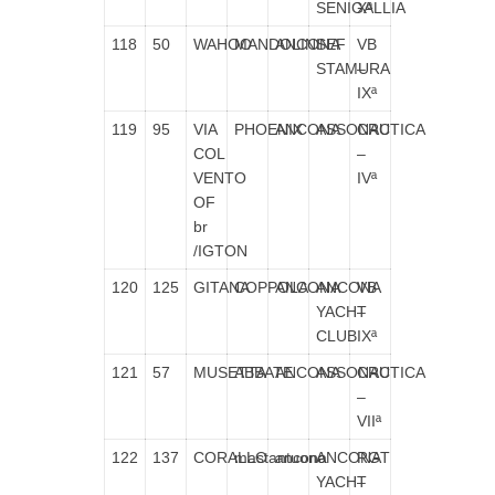
SENIGALLIA
Xª
118
50
WAHOO
MANDOLINI
ANCONA
SEF
VB
STAMURA
–
IXª
119
95
VIA
PHOENIX
ANCONA
ASSONAUTICA
CRC
COL
–
VENTO
IVª
OF
br
/IGTON
120
125
GITANA
COPPOLA
ANCONA
ANCONA
VB
YACHT
–
CLUB
IXª
121
57
MUSETTA
ABBATE
ANCONA
ASSONAUTICA
CRC
–
VIIª
122
137
CORALLO
mastantuono
ancona
ANCONA
RGT
YACHT
–