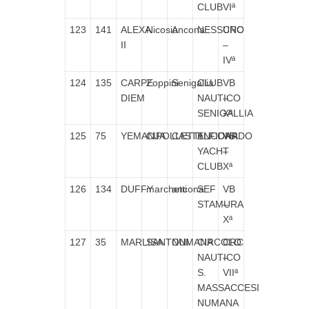
CLUB
VIª
123
141
ALEXA
Nicosia
Ancona
NESSUNO
CRC
II
–
IVª
124
135
CARPE
Zoppini
Senigallia
CLUB
VB
DIEM
NAUTICO
–
SENIGALLIA
Xª
125
75
YEMANJA
CIPOLLETTI
CASTELFIDARDO
ANCONA
VB
YACHT
–
CLUB
Xª
126
134
DUFFY
marchetti
ancona
SEF
VB
STAMURA
–
Xª
127
35
MARLISA
SANTONI
NUMANA
CIRCOLO
CRC
NAUTICO
–
S.
VIIª
MASSACCESI
NUMANA