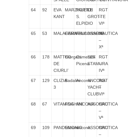
64
92
EVA
MARZIALETTI
PORTO
LE
RGT
KANT
S.
GROTTE
–
ELPIDIO
VIª
65
53
MALAFEMMENA
GARA
FALCONARA
ASSONAUTICA
VB
–
Xª
66
178
MATTEO
Giorgetti
Camerata
SEF
RGT
DE
Picena
STAMURA
–
CIURLI’
IVª
67
129
CLIZIA
Badalini
Ancona
ANCONA
RGT
3
YACHT
–
CLUB
VIª
68
67
VITAMINA
FOGHINI
ANCONA
ASSONAUTICA
CRC
–
Vª
69
109
PANDEMONIO
falcioni
ancona
ASSONAUTICA
CRC
–