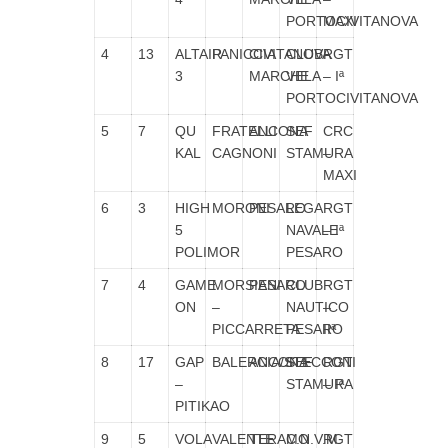
PORTOCIVITANOVA
MAXI
4
13
ALTAIR
PANICCIA
CIVITANOVA
CLUB
RGT
3
MARCHE
VELA
– Iª
PORTOCIVITANOVA
5
7
QU
FRATELLI
ANCONA
SEF
CRC
KAL
CAGNONI
STAMURA
–
MAXI
6
3
HIGH
MORONI
PESARO
LEGA
RGT
5
NAVALE
– Iª
POLIMOR
PESARO
7
4
GAME
MORSIANI
PESARO
CLUB
RGT
ON
–
NAUTICO
–
PICCARRETA
PESARO
IIª
8
17
GAP
BALERCIA/STECCONI
ANCONA
SEF
RGT
–
STAMURA
– Iª
PITIKAO
9
5
VOLA
VALENTE
TERAMO
C.N.V.M.
RGT