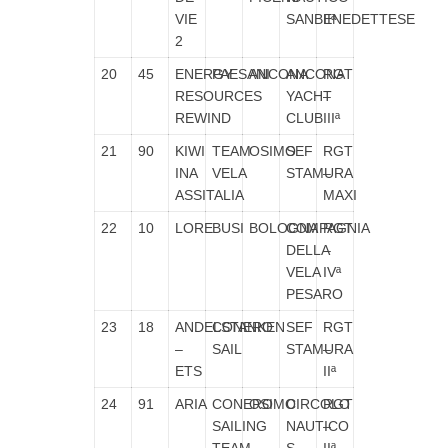
VIE
SANBENEDETTESE
IIª
2
20
45
ENERGY
PAESANI
ANCONA
ANCONA
RGT
RESOURCES
YACHT
–
REWIND
CLUB
IIIª
21
90
KIWI
TEAM
OSIMO
SEF
RGT
INA
VELA
STAMURA
–
ASSITALIA
MAXI
22
10
LORE
BUSI
BOLOGNA
COMPAGNIA
RGT
DELLA
–
VELA
IVª
PESARO
23
18
ANDELSTANKEN
CONERO
SEF
RGT
–
SAIL
STAMURA
–
ETS
IIª
24
91
ARIA
CONERO
OSIMO
CIRCOLO
RGT
SAILING
NAUTICO
–