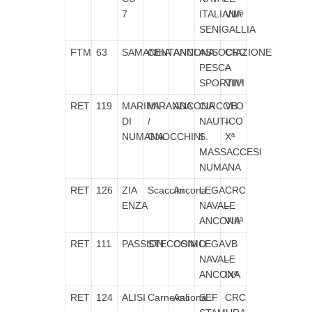
7
ITALIANA
VIIIª
SENIGALLIA
FTM
63
SAMANthA
CENTANNI
ANCONA
ASSOCIAZIONE
CRC
PESCA
–
SPORTIVI
VIIIª
RET
119
MARINA
MIRANDA
ANCONA
CIRCOLO
VB
DI
/
NAUTICO
–
NUMANA
GNOCCHINI
S.
Xª
MASSACCESI
NUMANA
RET
126
ZIA
Scaccini
Ancona
LEGA
CRC
ENZA
NAVALE
–
ANCONA
VIIIª
RET
111
PASSION
STECCONI
OSIMO
LEGA
VB
NAVALE
–
ANCONA
IXª
RET
124
ALISI
Carnevali
Ancona
SEF
CRC