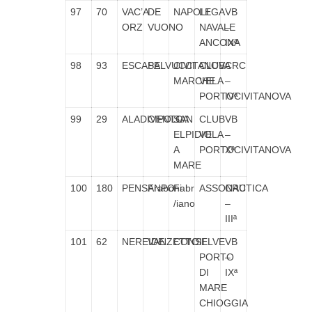
97
70
VAC’A
DE
NAPOLI
LEGA
VB
ORZ
VUONO
NAVALE
–
ANCONA
IXª
98
93
ESCAPE
SALVUCCI
CIVITANOVA
CLUB
CRC
MARCHE
VELA
–
PORTOCIVITANOVA
IVª
99
29
ALADIVENTO
CIPOLLA
SAN
CLUB
VB
ELPIDIO
VELA
–
A
PORTOCIVITANOVA
Xª
MARE
100
180
PENSANPO’
Fraboni
Fabr
ASSONAUTICA
CRC
/iano
–
IIIª
101
62
NEREIDE
VANZETTO
CONSELVE
IL
VB
PORTO
–
DI
IXª
MARE
CHIOGGIA