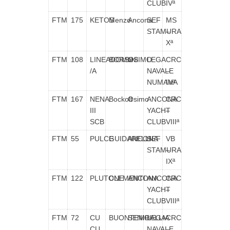
CLUB
IVª
FTM
175
KETOS
Menzo
Ancona
SEF
MS
STAMURA
–
Xª
FTM
108
LINEADOMbr
BORSINI
OSIMO
LEGA
CRC
/A
NAVALE
–
NUMANA
IVª
FTM
167
NENA
Bockolt
Osimo
ANCONA
CRC
III
YACHT
–
SCB
CLUB
VIIIª
FTM
55
PULCE
GUIDARELLI
ANCONA
SEF
VB
STAMURA
–
IXª
FTM
122
PLUTONE
CLEMENTI
ANCONA
ANCONA
CRC
YACHT
–
CLUB
VIIIª
FTM
72
CU
BUONTEMPI
SENIGALLIA
LEGA
CRC
CU
NAVALE
–