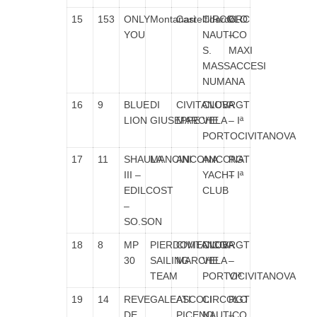
15
153
ONLY
Montanari
Castelfidardo
CIRCOLO
CRC
YOU
NAUTICO
–
S.
MAXI
MASSACCESI
NUMANA
16
9
BLUE
DI
CIVITANOVA
CLUB
RGT
LION
GIUSEPPE
MARCHE
VELA
– Iª
PORTOCIVITANOVA
17
11
SHAULA
MANCINI
ANCONA
ANCONA
RGT
III –
YACHT
– Iª
EDILCOST
CLUB
–
SO.SON
18
8
MP
PIERDOMENICO
CIVITANOVA
CLUB
RGT
30
SAILING
MARCHE
VELA
–
TEAM
PORTOCIVITANOVA
VIª
19
14
REVE
GALEATI
ASCOLI
CIRCOLO
RGT
DE
PICENO
NAUTICO
–