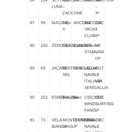
86
114
SETTIMA
CECCHI
ANCONA
ASSONAUTICA
VB
LUNA
–
–
ZACCONE
Xª
87
99
MAGGIE
FAbr
ANCONA
ANCONA
CRC
/I
YACHT
–
CLUB
IIª
88
160
ZEROSETTEUNO
Cianca
Castelfidardo
SEF
VB
STAMURA
–
IXª
89
69
JACARE’
StrATEGIE
SENIGALLIA
LEGA
RGT
SRL
NAVALE
–
ITALIANA
VIIª
SENIGALLIA
90
152
ESMERALDA
franchini
fano
CIRCOLO
CRC
WINDSURFING
–
FANO
IIª
91
73
VELA
MONTECRISTO
CHIARAVALLE
LEGA
CRC
BIANCA
GROUP
NAVALE
–