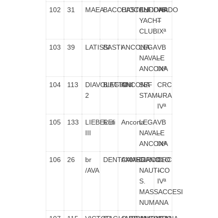
102
31
MAEA
BACCHIOCCHI
CASTELFIDARDO
ANCONA
VB
YACHT
–
CLUB
IXª
103
39
LATISSI
BASTI
ANCONA
LEGA
VB
NAVALE
–
ANCONA
IXª
104
113
DIAVOLETTO
BIAGIONI
ANCONA
SEF
CRC
2
STAMURA
–
IVª
105
133
LIEBELEI
Ruti
Ancona
LEGA
VB
III
NAVALE
–
ANCONA
IXª
106
26
br
DENTAMARO
CAMERANO
CIRCOLO
CRC
/AVA
NAUTICO
–
S.
IVª
MASSACCESI
NUMANA