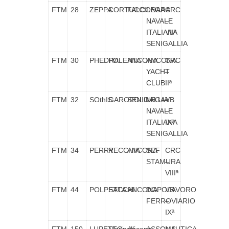
FTM
28
ZEPPA
CORTUCCI
FALCONARA
LEGA
CRC
NAVALE
–
ITALIANA
VIIª
SENIGALLIA
FTM
30
PHEDRA
POLENTA
ANCONA
ANCONA
CRC
YACHT
–
CLUB
IIª
FTM
32
SOthIS
GAROFOLINI
SENIGALLIA
LEGA
VB
NAVALE
–
ITALIANA
IXª
SENIGALLIA
FTM
34
PERRY
RECCHIA
ANCONA
SEF
CRC
STAMURA
–
VIIIª
FTM
44
POLPETTA
SACCHI
ANCONA
DOPOLAVORO
VB
FERROVIARIO
–
IXª