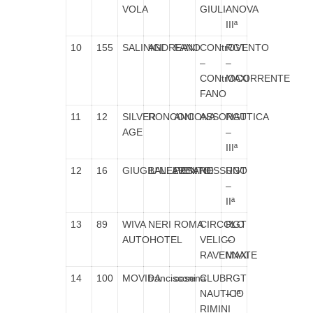
VOLA
GIULIANOVA
–
IIIª
10
155
SALINIGI
ANDREANI
FANO
CONtrOVENTO
RGT
–
–
CONtrOCORRENTE
MAXI
FANO
11
12
SILVER
RONCONI
ANCONA
ASSONAUTICA
RGT
AGE
–
IIIª
12
16
GIUGIU’NELVENTO
BALLARINI
PESARO
NESSUNO
RGT
–
IIª
13
89
WIVA
NERI
ROMA
CIRCOLO
RGT
AUTOHOTEL
VELICO
–
RAVENNATE
MAXI
14
100
MOVIDA
francisconi
cesena
CLUB
RGT
NAUTICO
– Iª
RIMINI