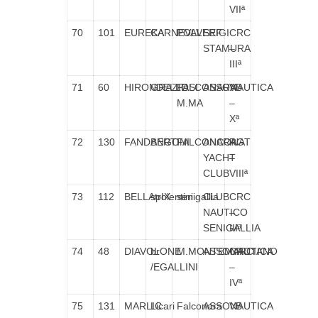
VIIª
70
101
EUREKA
CARNEVALI
POLVERIGI
SEF
CRC
STAMURA
–
IIIª
71
60
HIRONDELLE
GRAZIOSI
FALCONARA
ASSONAUTICA
VB
M.MA
–
Xª
72
130
FANDANGO
BERTINI
FALCONARA
ANCONA
RGT
YACHT
–
CLUB
VIIIª
73
112
BELLAtrIX
spolentini
senigallia
CLUB
CRC
NAUTICO
–
SENIGALLIA
IIIª
74
48
DIAVOLONE
br
M.MONTEMARCIANO
ASSONAUTICA
CRC
/EGALLINI
–
IVª
75
131
MARLIC
Licari
Falconara
ASSONAUTICA
VB