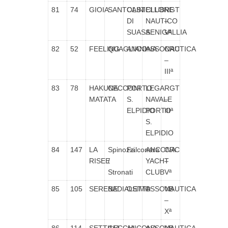
81
74
GIOIA
SANTOLINI
CASTELLONE
CLUB
RGT
DI
NAUTICO
–
SUASA
SENIGALLIA
Vª
82
52
FEELING
QUAGLIANI
ANCONA
ASSONAUTICA
CRC
–
IIIª
83
78
HAKUNA
CECCONI
PORTO
LEGA
RGT
MATATA
S.
NAVALE
–
ELPIDIO
PORTO
IIIª
S.
ELPIDIO
84
147
LA
Spinozzi
Falconara
ANCONA
CRC
RISEE
/
YACHT
–
Stronati
CLUB
Vª
85
105
SERENE’
BADIALETTI
OSIMO
ASSONAUTICA
VB
–
Xª