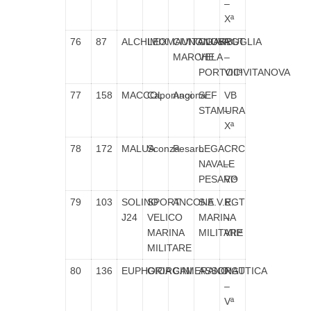
–
Xª
76
87
ALCHIMIX
LEOMAUNO/GARBUGLIA
CIVITANOVA
CLUB
RGT
MARCHE
VELA
–
PORTOCIVITANOVA
VIIIª
77
158
MACCOL
Capomagi
Ancona
SEF
VB
STAMURA
–
Xª
78
172
MALUA
Sconza
Pesaro
LEGA
CRC
NAVALE
–
PESARO
VIª
79
103
SOLINO
SPORT
ANCONA
S.E.V.E.
RGT
J24
VELICO
MARINA
–
MARINA
MILITARE
VIIIª
MILITARE
80
136
EUPHORIA
GIORGINI
CAMERANO
ASSONAUTICA
RGT
–
Vª