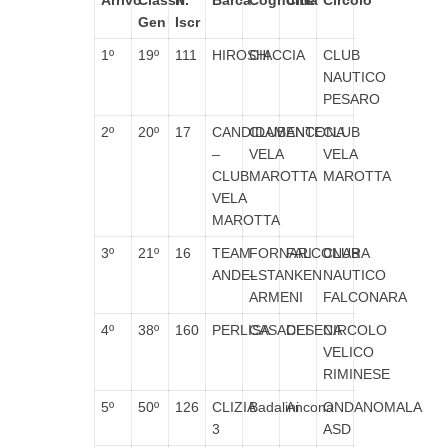
Arrivo
Classif.
N°
Barca
Cognome
Città
Circolo
Gen
Iscr
1º
19º
111
HIROSHI
CIACCIA
CLUB
NAUTICO
PESARO
2º
20º
17
CANDIDAMENTE
CLUB
ANCONA
CLUB
–
VELA
VELA
CLUB
MAROTTA
MAROTTA
VELA
MAROTTA
3º
21º
16
TEAM
FORNARI
FALCONARA
CLUB
ANDELSTANKEN
–
NAUTICO
ARMENI
FALCONARA
4º
38º
160
PERLISA
CASADEI
CESENA
CIRCOLO
VELICO
RIMINESE
5º
50º
126
CLIZIA
Badalini
Ancona
ONDANOMALA
3
ASD