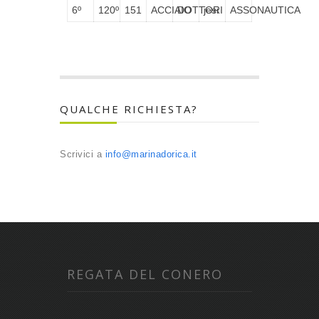
6º
120º
151
ACCIAIO
DOTTORI
jesi
ASSONAUTICA
QUALCHE RICHIESTA?
Scrivici a
info@marinadorica.it
REGATA DEL CONERO