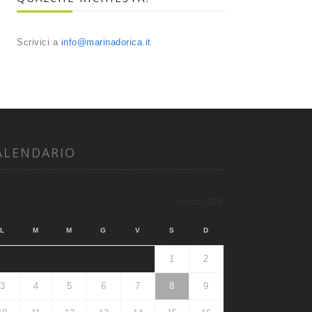
Scrivici a
info@marinadorica.it
ALENDARIO
Agosto 2026
L
M
M
G
V
S
D
1
2
3
4
5
6
7
8
9