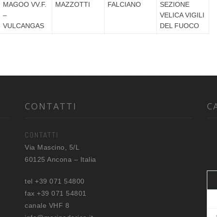
MAGOO VV.F.
MAZZOTTI
FALCIANO
SEZIONE
–
VELICA VIGILI
VULCANGAS
DEL FUOCO
CONTATTI
C
CONTATTI
Via Mascino, 5/L
60125 Ancona – Italia
tel +39 071 54800
fax +39 071 54801
canale VHF 8