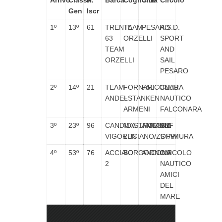
Arrivo
Classif.
N°
Barca
Cognome
Città
Circolo
Gen
Iscr
1º
13º
61
TRENTA
TEAM
PESARO
A.S.D.
63
ORZELLI
SPORT
TEAM
AND
ORZELLI
SAIL
PESARO
2º
14º
21
TEAM
FORNARI
FALCONARA
CLUB
ANDELSTANKEN
–
NAUTICO
ARMENI
FALCONARA
3º
23º
96
CANDIDA…..MENTE
MASTROIANNI
ANCONA
SEF
VIGOREN
LUCIANO/ZOPPI
STAMURA
4º
53º
76
ACCIAIO
BORGOGNONI
ANCONA
CIRCOLO
2
NAUTICO
AMICI
DEL
MARE