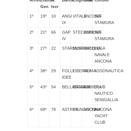
Arrivo
Classif.
N°
Barca
Cognome
Città
Circolo
Gen
Iscr
1º
19º
10
ANGI
VITALE
ANCONA
SEF
IX
STAMURA
2º
21º
66
GAP
STECCONI
ANCONA
SEF
IV
STAMURA
3º
27º
22
STARDUST
MORABITO
ANCONA
LEGA
NAVALE
ANCONA
4º
38º
29
FOLLE
LIBERALI
ROMA
ASSONAUTICA
IDEE
5º
43º
54
BELLADONNA
BRAGLIA
RUBIERA
CLUB
NAUTICO
SENIGALLIA
6º
68º
78
ASTREA
PIGNOCCHI
ANCONA
ANCONA
YACHT
CLUB