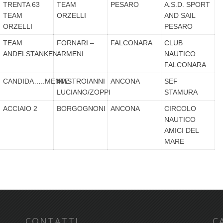
TRENTA 63
TEAM
PESARO
A.S.D. SPORT
TEAM
ORZELLI
AND SAIL
ORZELLI
PESARO
TEAM
FORNARI –
FALCONARA
CLUB
ANDELSTANKEN
ARMENI
NAUTICO
FALCONARA
CANDIDA…..MENTE
MASTROIANNI
ANCONA
SEF
LUCIANO/ZOPPI
STAMURA
ACCIAIO 2
BORGOGNONI
ANCONA
CIRCOLO
NAUTICO
AMICI DEL
MARE
CONTATTI
C