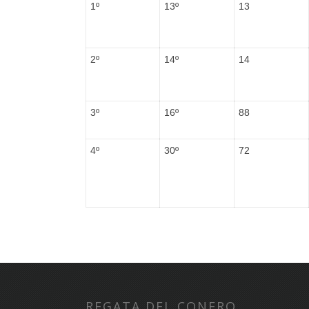
1º
13º
13
2º
14º
14
3º
16º
88
4º
30º
72
REGATA DEL CONERO