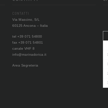
CONTATTI
Via Mascino, 5/L
60125 Ancona – Italia
tel +39 071 54800
fax +39 071 54801
canale VHF 8
info@marinadorica.it
Area Segreteria