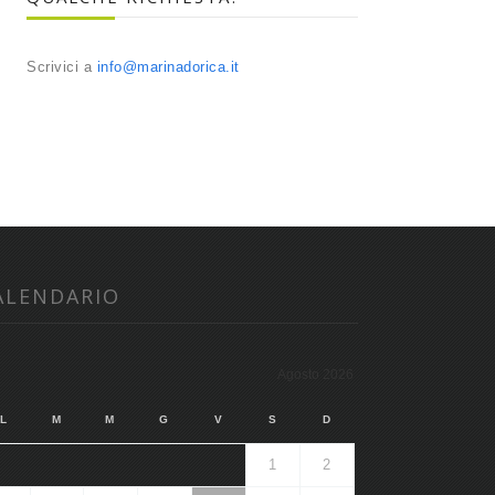
Scrivici a
info@marinadorica.it
ALENDARIO
Agosto 2026
L
M
M
G
V
S
D
1
2