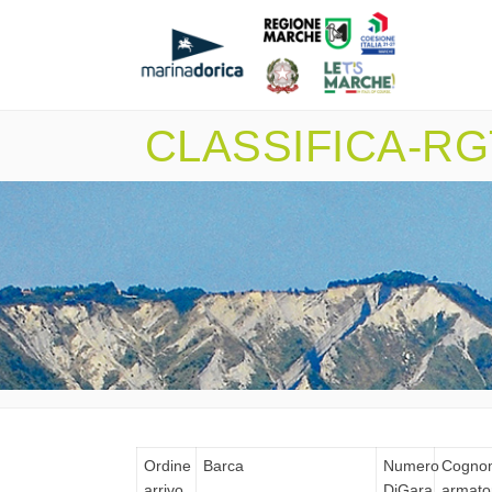
CLASSIFICA-RG
Ordine
Barca
Numero
Cogno
arrivo
DiGara
armato