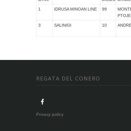
1
IDRUSA MINOAN LINE
99
MONTE
PTOJE
3
SALINIGI
10
ANDRE
REGATA DEL CONERO
Privacy policy