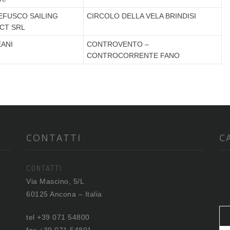
FUSCO SAILING
CIRCOLO DELLA VELA BRINDISI
CT SRL
ANI
CONTROVENTO –
CONTROCORRENTE FANO
CONTATTI
C
CONTATTI
Via Mascino, 5/L
60125 Ancona – Italia
tel +39 071 54800