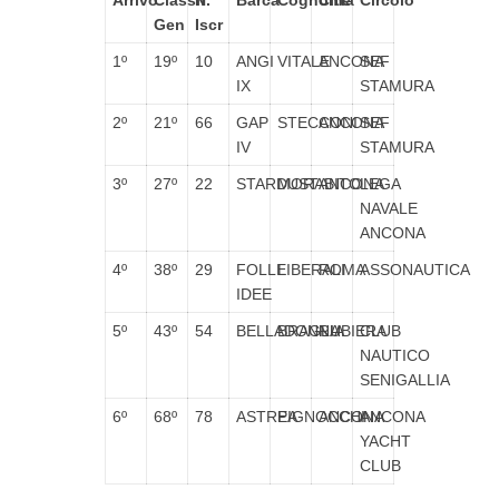
Arrivo
Classif.
N°
Barca
Cognome
Città
Circolo
Gen
Iscr
1º
19º
10
ANGI
VITALE
ANCONA
SEF
IX
STAMURA
2º
21º
66
GAP
STECCONI
ANCONA
SEF
IV
STAMURA
3º
27º
22
STARDUST
MORABITO
ANCONA
LEGA
NAVALE
ANCONA
4º
38º
29
FOLLE
LIBERALI
ROMA
ASSONAUTICA
IDEE
5º
43º
54
BELLADONNA
BRAGLIA
RUBIERA
CLUB
NAUTICO
SENIGALLIA
6º
68º
78
ASTREA
PIGNOCCHI
ANCONA
ANCONA
YACHT
CLUB