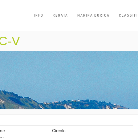
INFO
REGATA
MARINA DORICA
CLASSIF
C-V
me
Circolo
re