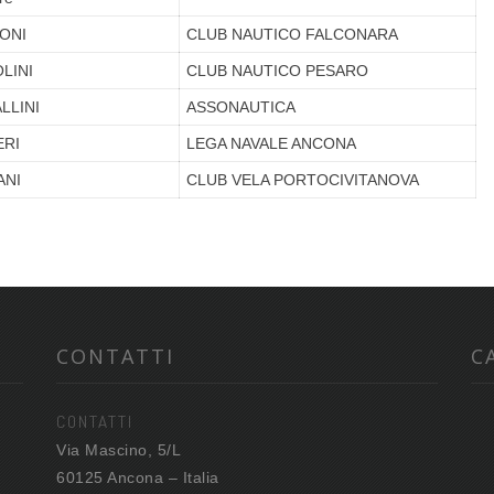
ONI
CLUB NAUTICO FALCONARA
LINI
CLUB NAUTICO PESARO
LLINI
ASSONAUTICA
ERI
LEGA NAVALE ANCONA
ANI
CLUB VELA PORTOCIVITANOVA
CONTATTI
C
CONTATTI
Via Mascino, 5/L
60125 Ancona – Italia