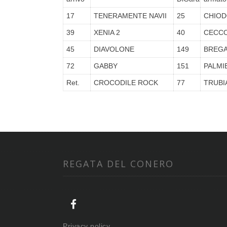
17
TENERAMENTE NAVII
25
CHIOD
39
XENIA 2
40
CECCO
45
DIAVOLONE
149
BREGA
72
GABBY
151
PALMI
Ret.
CROCODILE ROCK
77
TRUBI
REGATA DEL CONERO
Privacy policy