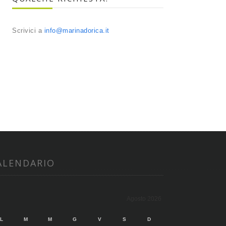
Scrivici a
info@marinadorica.it
ALENDARIO
Agosto 2026
L
M
M
G
V
S
D