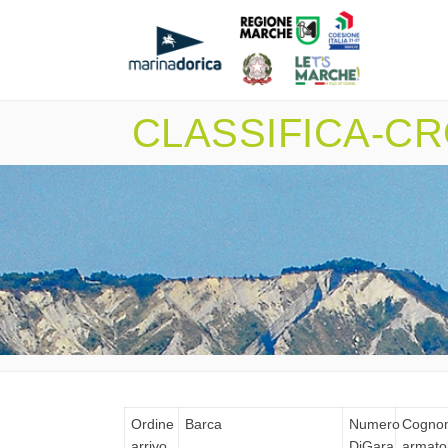
CLASSIFICA-CR
Ordine
Barca
Numero
Cogno
arrivo
DiGara
armato